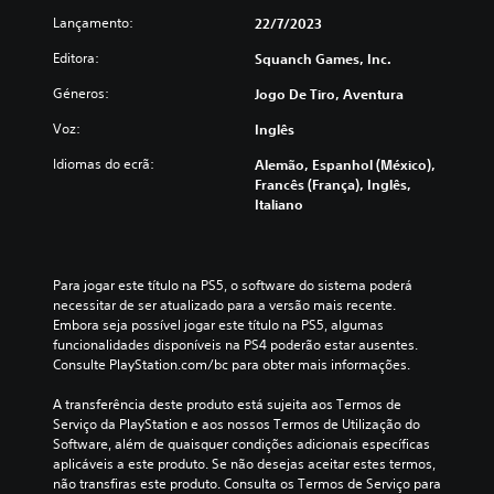
s
v
u
r
Lançamento:
22/7/2023
o
i
i
o
l
l
c
d
Editora:
Squanch Games, Inc.
u
e
e
a
m
g
s
Géneros:
)
Jogo De Tiro, Aventura
e
e
a
S
s
n
Voz:
Inglês
f
ã
d
d
i
o
Idiomas do ecrã:
Alemão, Espanhol (México),
e
a
o
f
Francês (França), Inglês,
á
s
g
o
Italiano
u
d
e
r
d
e
r
n
i
t
a
e
o
r
l
c
i
Para jogar este título na PS5, o software do sistema poderá 
a
d
i
n
necessitar de ser atualizado para a versão mais recente. 
d
o
d
d
Embora seja possível jogar este título na PS5, algumas 
u
j
a
i
funcionalidades disponíveis na PS4 poderão estar ausentes. 
ç
o
s
v
Consulte PlayStation.com/bc para obter mais informações.
ã
g
a
i
o
o
l
d
A transferência deste produto está sujeita aos Termos de 
p
e
g
u
Serviço da PlayStation e aos nossos Termos de Utilização do 
a
s
u
a
Software, além de quaisquer condições adicionais específicas 
r
c
m
i
aplicáveis a este produto. Se não desejas aceitar estes termos, 
a
o
a
s
não transfiras este produto. Consulta os Termos de Serviço para 
a
l