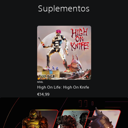
Suplementos
PS5
PS4
NÍVEL
High On Life: High On Knife
€14,99