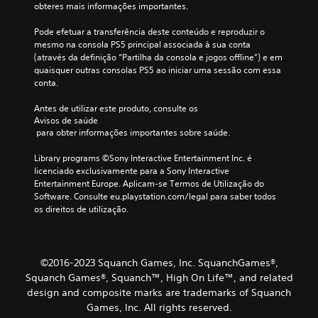
s
.
obteres mais informações importantes.
h
h
o
i
e
p
Pode efetuar a transferência deste conteúdo e reproduzir o 
s
n
Á
ç
mesmo na consola PS5 principal associada à sua conta 
t
d
u
õ
(através da definição “Partilha da consola e jogos offline”) e em 
ó
o
e
d
quaisquer outras consolas PS5 ao iniciar uma sessão com essa 
r
u
s
i
conta.
i
m
d
o
a
n
e
Antes de utilizar este produto, consulte os 
p
m
í
s
Avisos de saúde
r
v
o
e
 para obter informações importantes sobre saúde.
i
e
n
n
n
l
o
s
Library programs ©Sony Interactive Entertainment Inc. é 
c
d
f
i
licenciado exclusivamente para a Sony Interactive 
i
e
ó
b
Entertainment Europe. Aplicam-se Termos de Utilização do 
p
d
i
n
Software. Consulte eu.playstation.com/legal para saber todos 
a
i
l
os direitos de utilização.
i
l
f
i
c
e
i
d
a
o
c
a
s
u
P
d
©2016-2023 Squanch Games, Inc. SquanchGames®,
p
l
o
e
e
d
Squanch Games®, Squanch™, High On Life™, and related
d
d
r
a
design and composite marks are trademarks of Squanch
e
o
s
d
d
Games, Inc. All rights reserved.
s
o
e