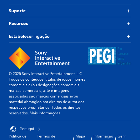
r
t
L
i
á
e
Suporte
g
v
m
u
e
b
Recursos
a
l
r
l
d
e
e
Estabelecer ligação
o
t
m
s
c
e
a
m
s
d
a
d
a
n
o
a
í
s
© 2026 Sony Interactive Entertainment LLC
l
p
c
Todos os conteúdos, títulos de jogos, nomes
t
u
o
comerciais e/ou designações comerciais,
i
l
n
marcas comerciais, arte e imagens
f
o
associadas são marcas comerciais e/ou
t
a
material abrangido por direitos de autor dos
s
l
r
respetivos proprietários. Todos os direitos
a
(
o
reservados.
Mais informações
n
b
l
t
á
o
e
s
s
Portugal
.
i
P
Política de
Termos de
Mapa
Informação
Gerir