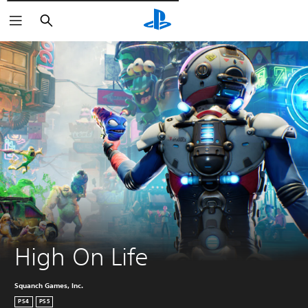
Pesquisar
High On Life
Squanch Games, Inc.
PS4
PS5