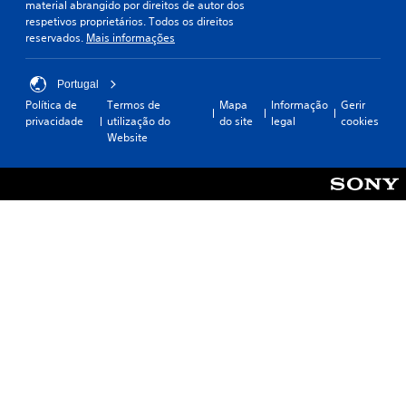
material abrangido por direitos de autor dos
respetivos proprietários. Todos os direitos
reservados.
Mais informações
Portugal
Política de
Termos de
Mapa
Informação
Gerir
privacidade
utilização do
do site
legal
cookies
Website