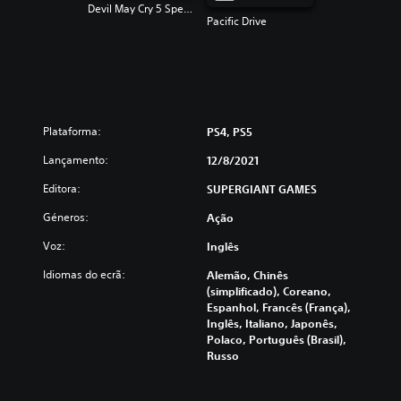
Devil May Cry 5 Special Edition
Pacific Drive
Plataforma:
PS4, PS5
Lançamento:
12/8/2021
Editora:
SUPERGIANT GAMES
Géneros:
Ação
Voz:
Inglês
Idiomas do ecrã:
Alemão, Chinês
(simplificado), Coreano,
Espanhol, Francês (França),
Inglês, Italiano, Japonês,
Polaco, Português (Brasil),
Russo