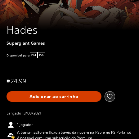
Hades
Supergiant Games
Disponível para
PS4
PS5
€24,99
Adicionar ao carrinho
Lançado 13/08/2021
1 jogador
A transmissão em fluxo através da nuvem na PS5 e no PS Portal só
é possível com uma subscrição do Premium