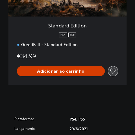
d
i
t
i
Standard Edition
o
n
PS4
PS5
GreedFall - Standard Edition
€34,99
Adicionar ao carrinho
Plataforma:
PS4, PS5
Lançamento:
29/6/2021