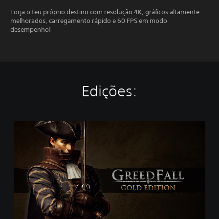
Forja o teu próprio destino com resolução 4K, gráficos altamente
melhorados, carregamento rápido e 60 FPS em modo
desempenho!
Edições:
G
o
l
d
E
d
i
t
i
o
n