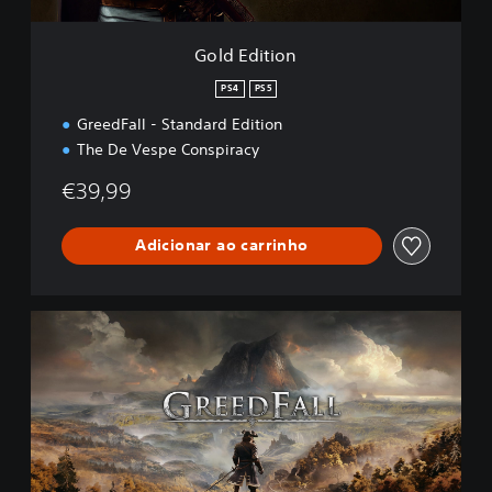
Gold Edition
PS4
PS5
GreedFall - Standard Edition
The De Vespe Conspiracy
€39,99
Adicionar ao carrinho
S
t
a
n
d
a
r
d
E