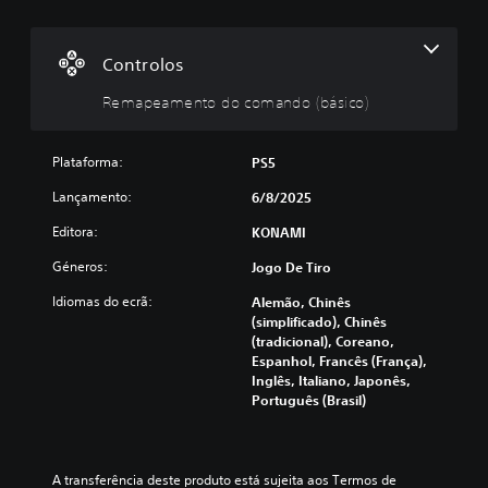
p
e
a
Controlos
m
Remapeamento do comando (básico)
e
n
t
Plataforma:
PS5
o
d
Lançamento:
6/8/2025
o
Editora:
KONAMI
c
o
Géneros:
Jogo De Tiro
m
Idiomas do ecrã:
a
Alemão, Chinês
(simplificado), Chinês
n
(tradicional), Coreano,
d
Espanhol, Francês (França),
o
Inglês, Italiano, Japonês,
(
Português (Brasil)
b
á
s
i
A transferência deste produto está sujeita aos Termos de 