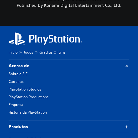
s
Published by Konami Digital Entertainment Co., Ltd.
p
a
r
a
u
m
e
s
q
Início
Jogos
Gradius Origins
u
e
Acerca de
m
a
Sobre a SIE
a
Carreiras
l
PlayStation Studios
t
e
PlayStation Productions
r
Empresa
n
a
História da PlayStation
t
i
Produtos
v
o