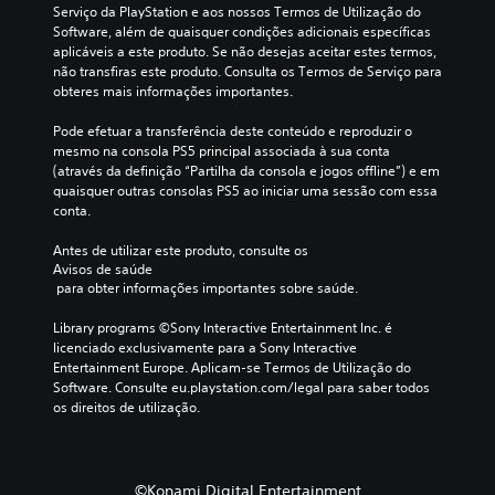
c
Serviço da PlayStation e aos nossos Termos de Utilização do 
Software, além de quaisquer condições adicionais específicas 
o
aplicáveis a este produto. Se não desejas aceitar estes termos, 
)
não transfiras este produto. Consulta os Termos de Serviço para 
P
obteres mais informações importantes.
o
d
Pode efetuar a transferência deste conteúdo e reproduzir o 
e
mesmo na consola PS5 principal associada à sua conta 
a
(através da definição “Partilha da consola e jogos offline”) e em 
l
quaisquer outras consolas PS5 ao iniciar uma sessão com essa 
t
conta.
e
r
Antes de utilizar este produto, consulte os 
a
Avisos de saúde
r
 para obter informações importantes sobre saúde.
o
s
Library programs ©Sony Interactive Entertainment Inc. é 
c
licenciado exclusivamente para a Sony Interactive 
o
Entertainment Europe. Aplicam-se Termos de Utilização do 
n
Software. Consulte eu.playstation.com/legal para saber todos 
t
os direitos de utilização.
r
o
l
o
©Konami Digital Entertainment