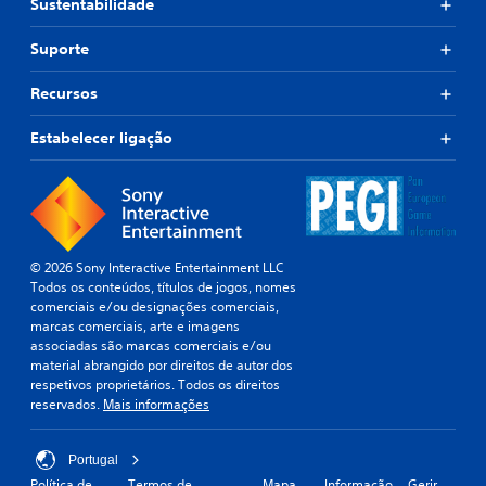
Sustentabilidade
p
r
e
Suporte
d
e
Recursos
f
i
Estabelecer ligação
n
i
d
o
,
o
u
© 2026 Sony Interactive Entertainment LLC
é
Todos os conteúdos, títulos de jogos, nomes
f
comerciais e/ou designações comerciais,
o
marcas comerciais, arte e imagens
r
associadas são marcas comerciais e/ou
n
material abrangido por direitos de autor dos
e
respetivos proprietários. Todos os direitos
c
reservados.
Mais informações
i
d
a
Portugal
c
Política de
Termos de
Mapa
Informação
Gerir