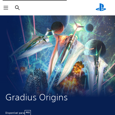
Pesquisar
Gradius Origins
Disponível para
PS5