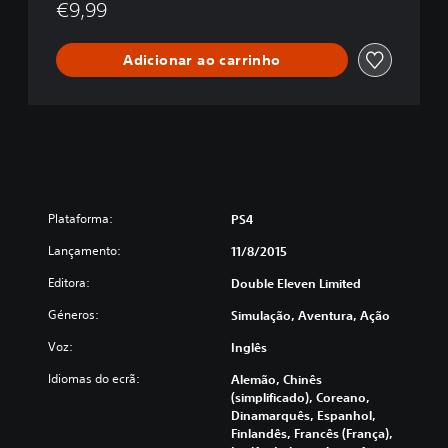
€9,99
Adicionar ao carrinho
Plataforma:
PS4
Lançamento:
11/8/2015
Editora:
Double Eleven Limited
Géneros:
Simulação, Aventura, Ação
Voz:
Inglês
Idiomas do ecrã:
Alemão, Chinês
(simplificado), Coreano,
Dinamarquês, Espanhol,
Finlandês, Francês (França),