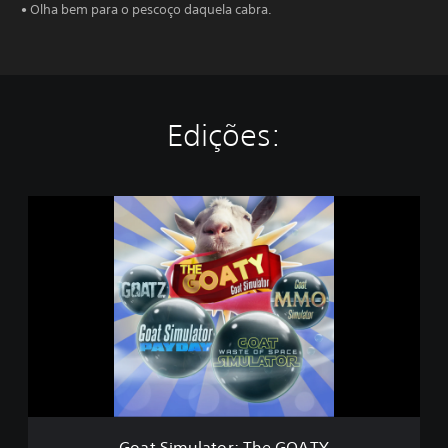
• Olha bem para o pescoço daquela cabra.
Edições:
G
o
a
t
S
i
m
u
l
a
t
o
r
Goat Simulator: The GOATY