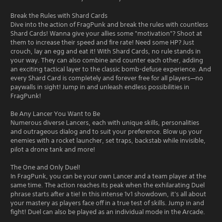
Break the Rules with Shard Cards
Dive into the action of FragPunk and break the rules with countless
Shard Cards! Wanna give your allies some "motivation"? Shoot at
them to increase their speed and fire rate! Need some HP? Just
crouch, lay an egg and eat it! With Shard Cards, no rule stands in
your way. They can also combine and counter each other, adding
an exciting tactical layer to the classic bomb-defuse experience. And
every Shard Card is completely and forever free for all players—no
paywalls in sight! Jump in and unleash endless possibilities in
FragPunk!
Be Any Lancer You Want to Be
Numerous diverse Lancers, each with unique skills, personalities
and outrageous dialog and to suit your preference. Blow up your
enemies with a rocket launcher, set traps, backstab while invisible,
pilot a drone tank and more!
The One and Only Duel!
In FragPunk, you can be your own Lancer and a team player at the
same time. The action reaches its peak when the exhilarating Duel
phrase starts after a tie! In this intense 1v1 showdown, it's all about
your mastery as players face off in a true test of skills. Jump in and
fight! Duel can also be played as an individual mode in the Arcade.