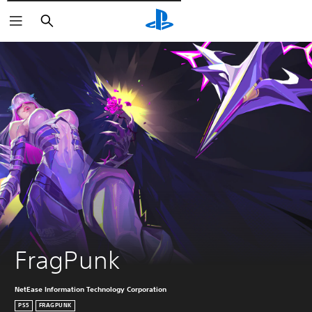
Pesquisar
FragPunk
NetEase Information Technology Corporation
PS5
FRAGPUNK