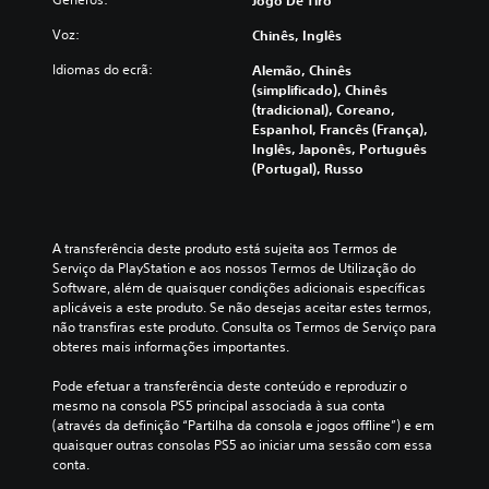
Jogo De Tiro
s
Voz:
Chinês, Inglês
N
ã
Idiomas do ecrã:
Alemão, Chinês
o
(simplificado), Chinês
t
(tradicional), Coreano,
e
Espanhol, Francês (França),
m
Inglês, Japonês, Português
d
(Portugal), Russo
e
d
e
p
A transferência deste produto está sujeita aos Termos de 
e
Serviço da PlayStation e aos nossos Termos de Utilização do 
n
Software, além de quaisquer condições adicionais específicas 
d
aplicáveis a este produto. Se não desejas aceitar estes termos, 
e
não transfiras este produto. Consulta os Termos de Serviço para 
r
obteres mais informações importantes.
d
a
Pode efetuar a transferência deste conteúdo e reproduzir o 
i
mesmo na consola PS5 principal associada à sua conta 
d
(através da definição “Partilha da consola e jogos offline”) e em 
e
quaisquer outras consolas PS5 ao iniciar uma sessão com essa 
n
conta.
t