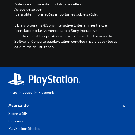
i
Antes de utilizar este produto, consulte os 
f
Avisos de saúde
i
 para obter informações importantes sobre saúde.
c
a
Library programs ©Sony Interactive Entertainment Inc. é 
ç
licenciado exclusivamente para a Sony Interactive 
ã
Entertainment Europe. Aplicam-se Termos de Utilização do 
o
Software. Consulte eu.playstation.com/legal para saber todos 
d
os direitos de utilização.
a
s
c
o
r
e
s
p
Início
Jogos
Fragpunk
a
r
a
Acerca de
c
Sobre a SIE
o
n
Carreiras
s
PlayStation Studios
e