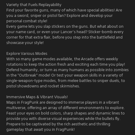
Variety that Fuels Replayability
Find your favorite guns, many of which have special abilities! Are
you a sword, sniper or pistol fan? Explore and develop your
personal combat style!
Every game lets you slap stickers on the guns. But what about on
your name card, or even your Lancer’s head? Sticker-bomb every
corner for that extra flair, before you step into the battlefield and
showcase your style!
Explore Various Modes
With so many game modes available, the Arcade offers weekly
rotations to keep the action fresh and exciting each time you play!
Defend humanity, or turn as many humans as possible into zombies
in the "Outbreak" mode! Or test your weapon skills in a variety of
single-weapon-type modes, from melee battles to sniper duels, to
pistol showdowns and rocket skirmishes.
Immersive Maps & Vibrant Visuals!
Maps in FragPunk are designed to immerse players in a vibrant
multiverse, offering an array of different environments to explore.
Feast your eyes on bold colors, sharp shapes and dynamic lines to
provide you with diverse visual experiences while the bullets fly.
Prepare to be captivated by the rich aesthetic and thrilling
gameplay that await you in FragPunk!