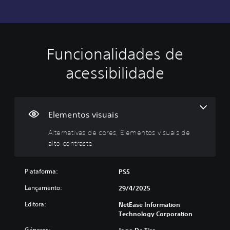
Funcionalidades de
A
l
acessibilidade
t
e
r
n
a
Elementos visuais
t
Alternativas de cores, Elementos visuais de
i
alto contraste
v
a
s
Plataforma:
PS5
d
e
Lançamento:
29/4/2025
c
Editora:
NetEase Information
o
Technology Corporation
r
e
Géneros: