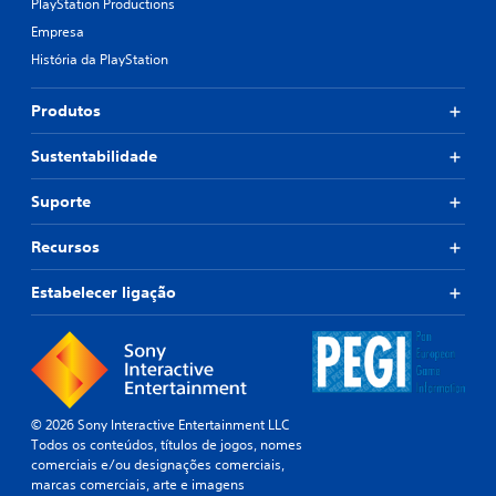
PlayStation Productions
g
u
Empresa
i
História da PlayStation
r
j
o
Produtos
g
a
Sustentabilidade
r
o
Suporte
t
í
t
Recursos
u
l
Estabelecer ligação
o
,
o
u
é
p
© 2026 Sony Interactive Entertainment LLC
o
Todos os conteúdos, títulos de jogos, nomes
s
comerciais e/ou designações comerciais,
s
marcas comerciais, arte e imagens
í