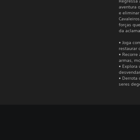
Regressa a
aventura 
e eliminar
Cavaleiros
forças que
da aclama
• Joga com
restaurar 
• Recorre
armas, mo
• Explora
desvendar
• Derrota 
seres deg