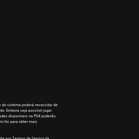
re do sistema poderá necessitar de 
te. Embora seja possível jogar 
dades disponíveis na PS4 poderão 
om/bc para obter mais 
ita aos Termos de Serviço da 