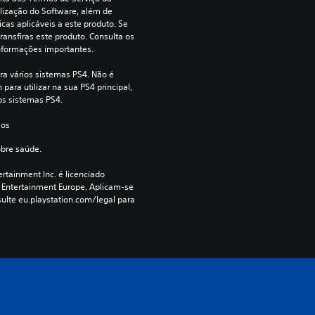
lização do Software, além de 
cas aplicáveis a este produto. Se 
ransfiras este produto. Consulta os 
nformações importantes.
ra vários sistemas PS4. Não é 
para utilizar na sua PS4 principal, 
os sistemas PS4.
 os 
obre saúde.
rtainment Inc. é licenciado 
 Entertainment Europe. Aplicam-se 
ulte eu.playstation.com/legal para 