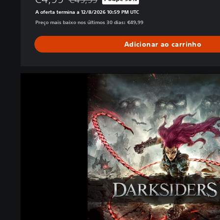
Com desconto em relação ao preço original de
e
A oferta termina a 12/8/2026 10:59 PM UTC
l
Preço mais baixo nos últimos 30 dias: €49,99
u
x
Adicionar ao carrinho
e
E
d
D
i
a
t
r
i
k
o
s
n
i
d
e
r
s
I
I
I