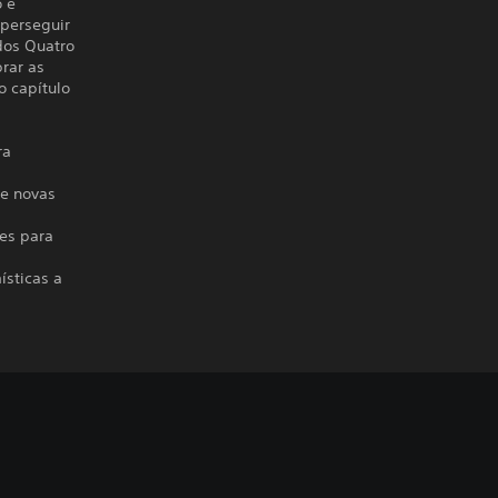
o e
perseguir
dos Quatro
rar as
o capítulo
ra
he novas
tes para
ísticas a