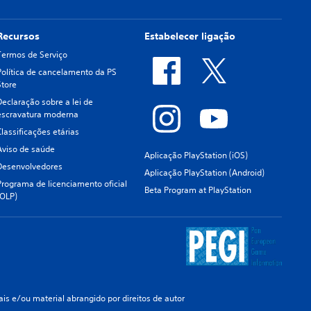
Recursos
Estabelecer ligação
Termos de Serviço
Política de cancelamento da PS
Store
Declaração sobre a lei de
escravatura moderna
Classificações etárias
Aviso de saúde
Aplicação PlayStation (iOS)
Desenvolvedores
Aplicação PlayStation (Android)
Programa de licenciamento oficial
Beta Program at PlayStation
(OLP)
s e/ou material abrangido por direitos de autor