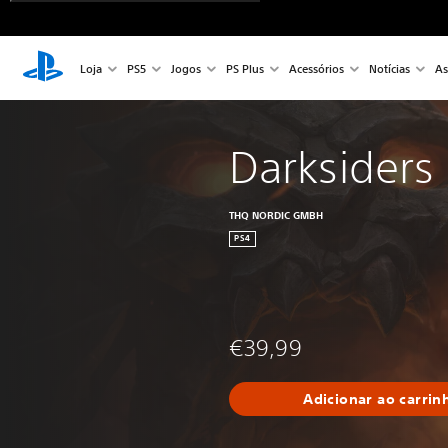
Loja
PS5
Jogos
PS Plus
Acessórios
Notícias
As
Darksiders I
THQ NORDIC GMBH
PS4
€39,99
Adicionar ao carrin