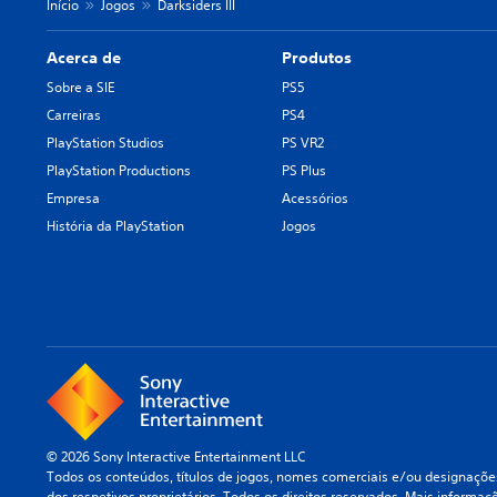
Início
Jogos
Darksiders III
Acerca de
Produtos
Sobre a SIE
PS5
Carreiras
PS4
PlayStation Studios
PS VR2
PlayStation Productions
PS Plus
Empresa
Acessórios
História da PlayStation
Jogos
© 2026 Sony Interactive Entertainment LLC
Todos os conteúdos, títulos de jogos, nomes comerciais e/ou designações
dos respetivos proprietários. Todos os direitos reservados.
Mais informaç