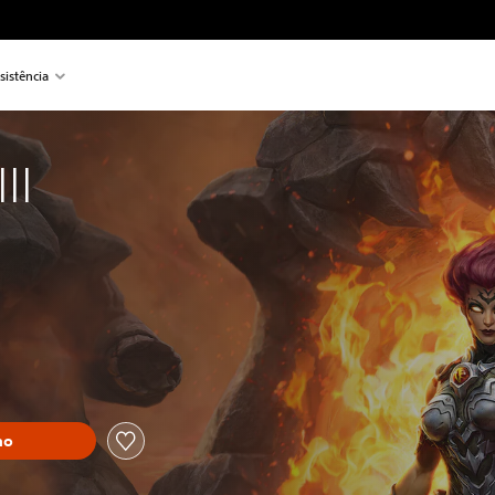
sistência
II
ho