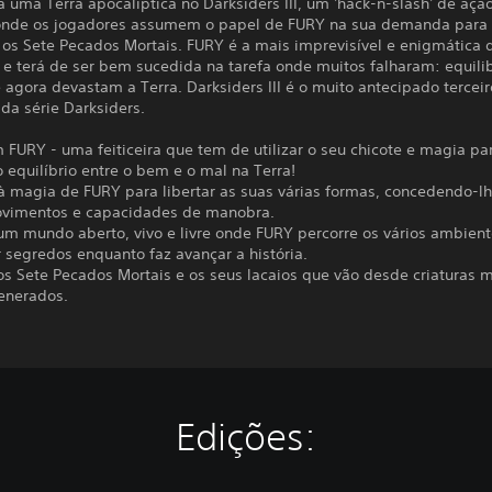
 uma Terra apocalíptica no Darksiders III, um 'hack-n-slash' de açã
onde os jogadores assumem o papel de FURY na sua demanda para 
 os Sete Pecados Mortais. FURY é a mais imprevisível e enigmática 
 e terá de ser bem sucedida na tarefa onde muitos falharam: equilib
 agora devastam a Terra. Darksiders III é o muito antecipado terceir
da série Darksiders.
 FURY - uma feiticeira que tem de utilizar o seu chicote e magia pa
o equilíbrio entre o bem e o mal na Terra!
 à magia de FURY para libertar as suas várias formas, concedendo-l
vimentos e capacidades de manobra.
 um mundo aberto, vivo e livre onde FURY percorre os vários ambien
 segredos enquanto faz avançar a história.
os Sete Pecados Mortais e os seus lacaios que vão desde criaturas m
enerados.
Edições: