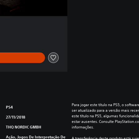
Para jogar este título na PS5, o softwa
PS4
ser atualizado para a versão mais recen
este título na PS5, algumas funcionali
27/11/2018
estar ausentes. Consulte PlayStation.c
THQ NORDIC GMBH
informações.
Ação, Jogos De Interpretação De
A transferência deste produto está suje