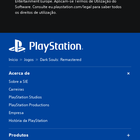
Entertainment Europe. Aplicam-se Termos de Utilização do 
Software. Consulte eu.playstation.com/legal para saber todos 
os direitos de utilização.
Início
Jogos
Dark Souls: Remastered
Acerca de
Sobre a SIE
Carreiras
PlayStation Studios
PlayStation Productions
Empresa
História da PlayStation
Produtos