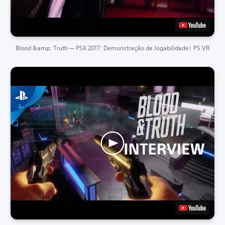
Blood &amp; Truth — PSX 2017: Demonstração de Jogabilidade| PS VR