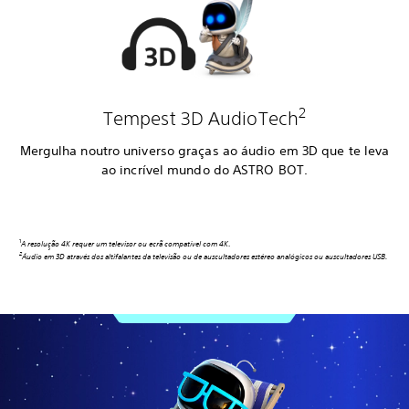
2
Tempest 3D AudioTech
Mergulha noutro universo graças ao áudio em 3D que te leva
ao incrível mundo do ASTRO BOT.
1
A resolução 4K requer um televisor ou ecrã compatível com 4K
.
2
Áudio em 3D através dos altifalantes da televisão ou de auscultadores estéreo analógicos ou auscultadores USB.