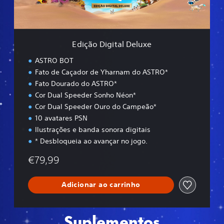
i
t
a
l
Edição Digital Deluxe
D
e
ASTRO BOT
l
Fato de Caçador de Yharnam do ASTRO*
u
Fato Dourado do ASTRO*
x
e
Cor Dual Speeder Sonho Néon*
Cor Dual Speeder Ouro do Campeão*
10 avatares PSN
Ilustrações e banda sonora digitais
* Desbloqueia ao avançar no jogo.
€79,99
Adicionar ao carrinho
Suplementos