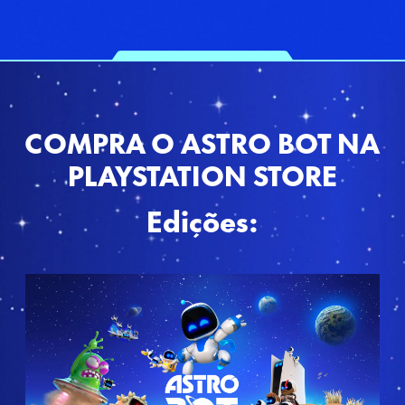
COMPRA O ASTRO BOT NA
PLAYSTATION STORE
Edições:
E
d
i
ç
ã
o
S
t