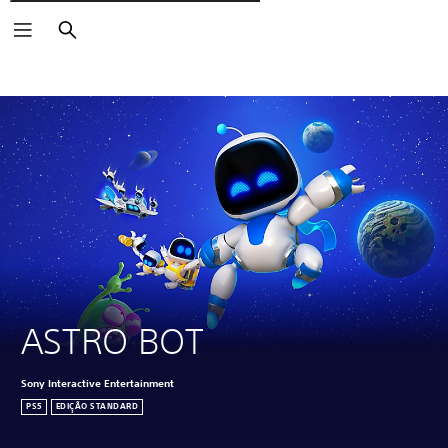
Pesquisar
Clica nos ícones
para saber mais.
ASTRO BOT
Sony Interactive Entertainment
PS5
EDIÇÃO STANDARD