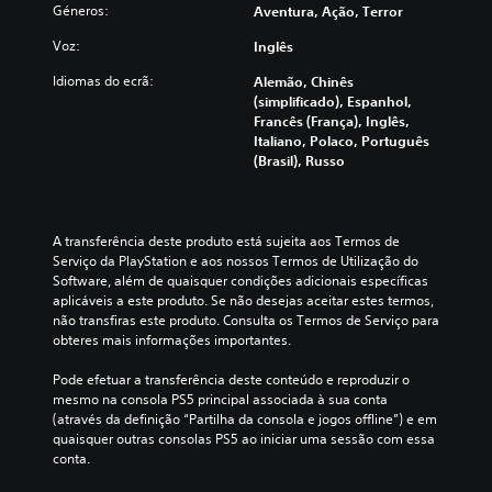
r
o
e
e
Géneros:
Aventura, Ação, Terror
u
o
g
m
á
a
t
o
q
Voz:
Inglês
u
l
í
é
u
d
e
t
Idiomas do ecrã:
Alemão, Chinês
t
a
i
m
u
(simplificado), Espanhol,
o
l
o
c
l
Francês (França), Inglês,
t
q
t
a
o
Italiano, Polaco, Português
a
u
a
d
e
(Brasil), Russo
l
e
m
a
n
m
r
b
a
a
e
a
é
l
v
n
l
m
t
e
t
A transferência deste produto está sujeita aos Termos de 
t
s
i
g
e
Serviço da PlayStation e aos nossos Termos de Utilização do 
u
ã
f
a
l
Software, além de quaisquer condições adicionais específicas 
r
o
a
r
e
aplicáveis a este produto. Se não desejas aceitar estes termos, 
a
c
l
a
g
não transfiras este produto. Consulta os Termos de Serviço para 
.
o
a
t
e
obteres mais informações importantes.
m
n
r
n
u
t
P
a
d
Pode efetuar a transferência deste conteúdo e reproduzir o 
n
e
a
v
a
mesmo na consola PS5 principal associada à sua conta 
i
.
é
u
d
(através da definição “Partilha da consola e jogos offline”) e em 
c
s
o
quaisquer outras consolas PS5 ao iniciar uma sessão com essa 
s
a
d
.
conta.
Á
a
d
o
u
d
a