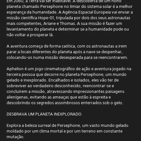
Em 2060, a Terra vai ser inabitável. A descoberta de um nono
planeta chamado Persephone no limiar do sistema solar é a melhor
esperança da humanidade. A Agência Espacial Europeia vai enviar a
missão científica Hope-01, tripulada por dois dos seus astronautas
mais competentes, Ariane e Thomas. A sua missão é fazer um
levantamento do planeta e determinar se a humanidade pode ou
não voltar a prosperar lá.
A aventura começa de forma caótica, com os astronautas a irem
parar a locais diferentes do planeta após a nave se despenhar,
colocando-os numa missão desesperada para se reencontrarem.
Aphelion é um jogo cinematográfico de ação e aventura jogado na
terceira pessoa que decorre no planeta Persephone, um mundo
gelado e inexplorado. Encalhados e isolados, eles vão ter de
sobreviver ao verdadeiro desconhecido, reencontrar-se e
concluírem a missão, atravessando impressionantes paisagens
alienígenas, evitando as ameaças que estão à espreita e
descobrindo os segredos assombrosos enterrados sob o gelo.
DESBRAVA UM PLANETA INEXPLORADO
Explora a beleza surreal de Persephone, um vasto mundo gelado
moldado por um clima mortal e por um terreno em constante
mutação.