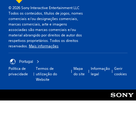
e
t
o
s
á
e
© 2026 Sony Interactive Entertainment LLC
o
o
u
m
Todos os conteúdos, títulos de jogos, nomes
u
n
d
p
comerciais e/ou designações comerciais,
a
s
i
o
marcas comerciais, arte e imagens
s
a
o
.
associadas são marcas comerciais e/ou
s
o
a
material abrangido por direitos de autor dos
e
s
p
respetivos proprietários. Todos os direitos
q
e
J
e
reservados.
Mais informações
u
u
n
o
ê
r
a
g
n
e
s
á
Portugal
c
d
p
v
Política de
Termos de
Mapa
Informação
Gerir
i
o
a
privacidade
utilização do
do site
legal
cookies
e
a
r
r
Website
l
s
.
a
c
s
o
i
e
s
A
n
m
s
l
e
o
c
t
m
n
o
a
e
s
n
t
r
i
t
o
n
m
r
g
p
a
o
r