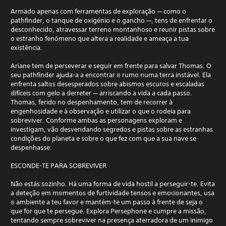
Armado apenas com ferramentas de exploração — como o
pathfinder, o tanque de oxigénio e o gancho —, tens de enfrentar o
desconhecido, atravessar terreno montanhoso e reunir pistas sobre
o estranho fenómeno que altera a realidade e ameaça a tua
existência.
Ariane tem de perseverar e seguir em frente para salvar Thomas. O
seu pathfinder ajuda-a a encontrar o rumo numa terra instável. Ela
enfrenta saltos desesperados sobre abismos escuros e escaladas
difíceis com gelo a derreter — arriscando a vida a cada passo.
Thomas, ferido no despenhamento, tem de recorrer à
engenhosidade e à observação e utilizar o que o rodeia para
sobreviver. Conforme ambas as personagens exploram e
investigam, vão desvendando segredos e pistas sobre as estranhas
condições do planeta e sobre o que fez com que a sua nave se
despenhasse.
ESCONDE-TE PARA SOBREVIVER
Não estás sozinho. Há uma forma de vida hostil a perseguir-te. Evita
a deteção em momentos de furtividade tensos e emocionantes, usa
o ambiente a teu favor e mantém-te um passo à frente de seja o
que for que te persegue. Explora Persephone e cumpre a missão,
tentando sempre sobreviver na presença aterradora de um inimigo