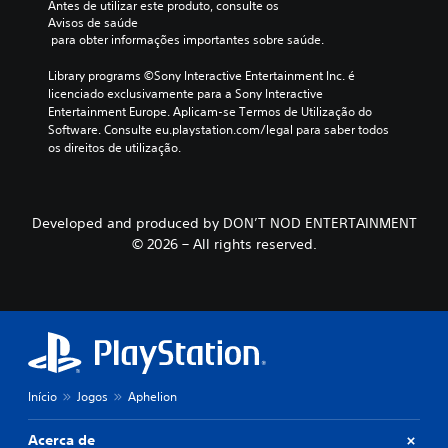
s
Antes de utilizar este produto, consulte os 
d
s
o
L
m
Avisos de saúde
v
i
j
e
e
 para obter informações importantes sobre saúde.
i
o
o
g
n
s
e
g
u
Library programs ©Sony Interactive Entertainment Inc. é 
e
u
m
o
s
licenciado exclusivamente para a Sony Interactive 
n
a
3
s
Entertainment Europe. Aplicam-se Termos de Utilização do 
d
P
l
e
Software. Consulte eu.playstation.com/legal para saber todos 
D
o
a
m
m
os direitos de utilização.
d
e
P
s
p
e
n
o
d
r
p
t
d
e
e
a
e
e
á
m
Developed and produced by DON’T NOD ENTERTAINMENT
u
o
d
u
i
s
© 2026 – All rights reserved.
u
e
r
d
a
a
f
o
i
r
t
i
u
o
o
r
n
m
t
(
a
i
a
í
v
r
b
n
t
é
a
á
t
u
s
s
s
e
l
d
a
i
Início
Jogos
Aphelion
r
o
a
í
c
p
e
v
d
r
a
Acerca de
m
i
a