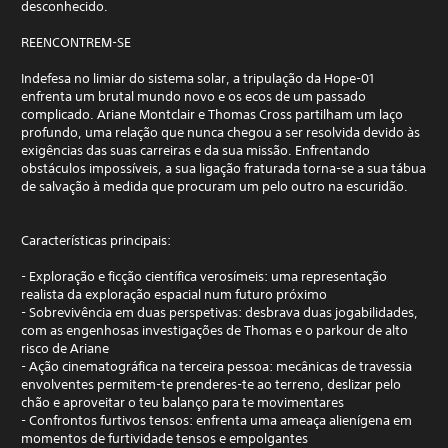
desconhecido.
REENCONTREM-SE
Indefesa no limiar do sistema solar, a tripulação da Hope-01
enfrenta um brutal mundo novo e os ecos de um passado
complicado. Ariane Montclair e Thomas Cross partilham um laço
profundo, uma relação que nunca chegou a ser resolvida devido às
exigências das suas carreiras e da sua missão. Enfrentando
obstáculos impossíveis, a sua ligação fraturada torna-se a sua tábua
de salvação à medida que procuram um pelo outro na escuridão.
Características principais:
- Exploração e ficção científica verosímeis: uma representação
realista da exploração espacial num futuro próximo
- Sobrevivência em duas perspetivas: desbrava duas jogabilidades,
com as engenhosas investigações de Thomas e o parkour de alto
risco de Ariane
- Ação cinematográfica na terceira pessoa: mecânicas de travessia
envolventes permitem-te prenderes-te ao terreno, deslizar pelo
chão e aproveitar o teu balanço para te movimentares
- Confrontos furtivos tensos: enfrenta uma ameaça alienígena em
momentos de furtividade tensos e empolgantes