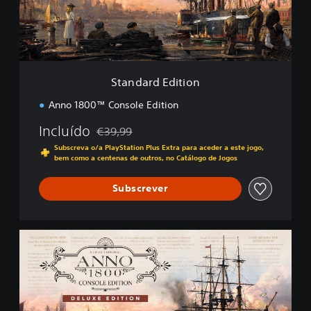
d
E
d
i
t
i
Standard Edition
o
n
Anno 1800™ Console Edition
Incluído
€39,99
Com desconto em relação ao preço original de
Subscreva o/a PlayStation Plus Extra para aceder a este jogo,
bem como a centenas de outros, no Catálogo de Jogos
Subscrever
D
e
l
u
x
e