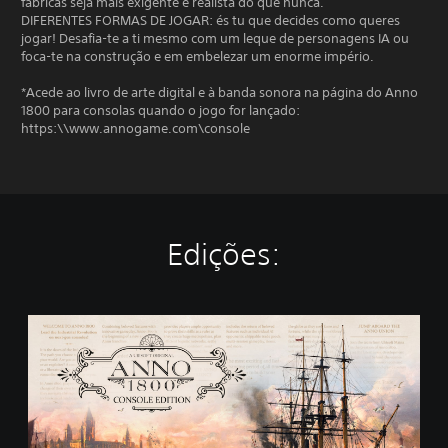
fábricas seja mais exigente e realista do que nunca.
DIFERENTES FORMAS DE JOGAR: és tu que decides como queres
jogar! Desafia-te a ti mesmo com um leque de personagens IA ou
foca-te na construção e em embelezar um enorme império.
*Acede ao livro de arte digital e à banda sonora na página do Anno
1800 para consolas quando o jogo for lançado:
https:\\www.annogame.com\console
Edições:
S
t
a
n
d
a
r