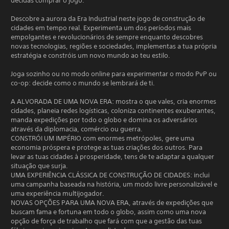
decidas comprar o jogo.
Descobre a aurora da Era Industrial neste jogo de construção de
cidades em tempo real. Experimenta um dos períodos mais
empolgantes e revolucionários de sempre enquanto descobres
novas tecnologias, regiões e sociedades, implementas a tua própria
estratégia e constróis um novo mundo ao teu estilo.
Joga sozinho ou no modo online para experimentar o modo PvP ou
co-op: decide como o mundo se lembrará de ti.
A ALVORADA DE UMA NOVA ERA: mostra o que vales, cria enormes
cidades, planeia redes logísticas, coloniza continentes exuberantes,
manda expedições por todo o globo e domina os adversários
através da diplomacia, comércio ou guerra.
CONSTRÓI UM IMPÉRIO com enormes metrópoles, gere uma
economia próspera e protege as tuas criações dos outros. Para
levar as tuas cidades à prosperidade, tens de te adaptar a qualquer
situação que surja.
UMA EXPERIÊNCIA CLÁSSICA DE CONSTRUÇÃO DE CIDADES: inclui
uma campanha baseada na história, um modo livre personalizável e
uma experiência multijogador.
NOVAS OPÇÕES PARA UMA NOVA ERA, através de expedições que
buscam fama e fortuna em todo o globo, assim como uma nova
opção de força de trabalho que fará com que a gestão das tuas