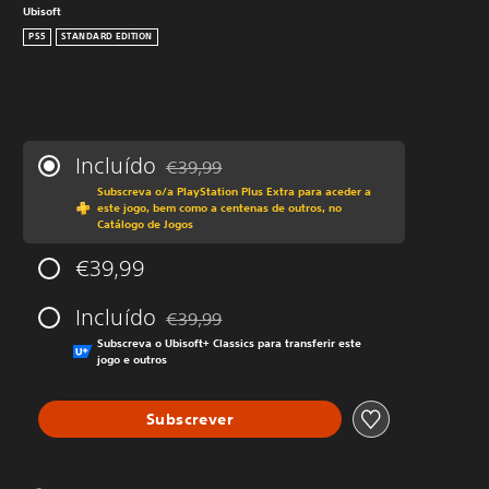
Ubisoft
PS5
STANDARD EDITION
Incluído
€39,99
Com desconto em relação ao preço original 
Subscreva o/a PlayStation Plus Extra para aceder a
este jogo, bem como a centenas de outros, no
Catálogo de Jogos
€39,99
Incluído
€39,99
Com desconto em relação ao preço original 
Subscreva o Ubisoft+ Classics para transferir este
jogo e outros
Subscrever