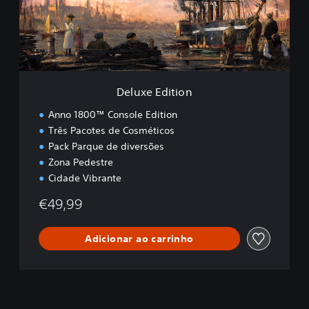
E
d
i
t
i
o
n
Deluxe Edition
Anno 1800™ Console Edition
Três Pacotes de Cosméticos
Pack Parque de diversões
Zona Pedestre
Cidade Vibrante
€49,99
Adicionar ao carrinho