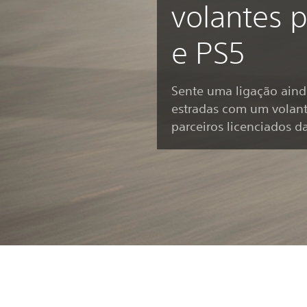
volantes 
e PS5
Sente uma ligação aind
estradas com um volant
parceiros licenciados da