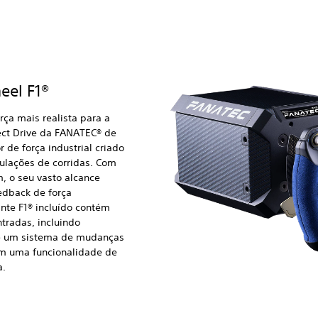
eel F1®
ça mais realista para a
rect Drive da FANATEC® de
 de força industrial criado
ulações de corridas. Com
 o seu vasto alcance
edback de força
ante F1® incluído contém
radas, incluindo
 e um sistema de mudanças
m uma funcionalidade de
a.