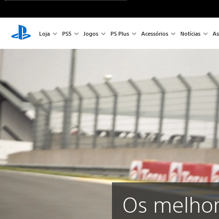
Loja
PS5
Jogos
PS Plus
Acessórios
Notícias
As
Os melho