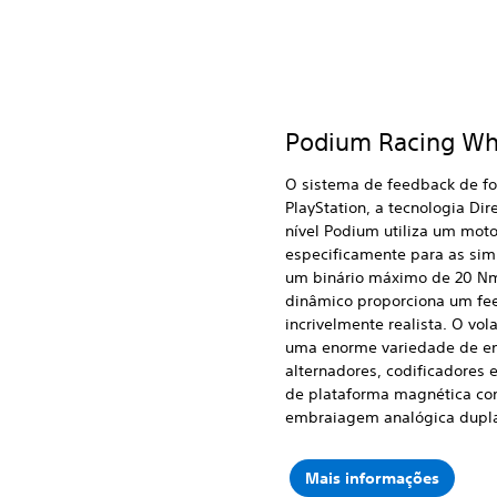
Podium Racing Wh
O sistema de feedback de for
PlayStation, a tecnologia Di
nível Podium utiliza um motor
especificamente para as sim
um binário máximo de 20 Nm,
dinâmico proporciona um fe
incrivelmente realista. O vol
uma enorme variedade de ent
alternadores, codificadores
de plataforma magnética co
embraiagem analógica dupl
Mais informações