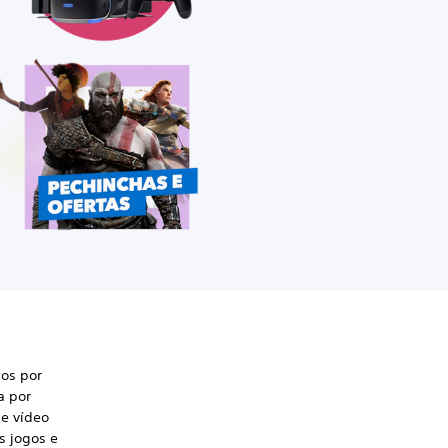
os por
a por
de vídeo
s jogos e