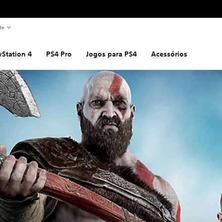
te
yStation 4
PS4 Pro
Jogos para PS4
Acessórios