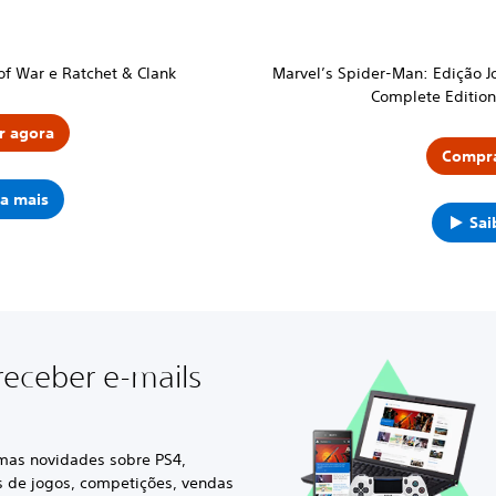
of War e Ratchet & Clank
Marvel’s Spider-Man: Edição J
Complete Edition
r agora
Compra
a mais
Sai
receber e-mails
imas novidades sobre PS4,
s de jogos, competições, vendas