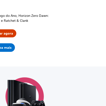
ogo do Ano, Horizon Zero Dawn:
 e Ratchet & Clank
r agora
ba mais