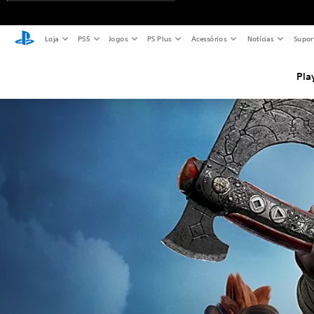
Loja
PS5
Jogos
PS Plus
Acessórios
Notícias
Supor
Pla