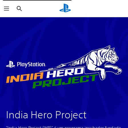
Pesquisar
India Hero Project
"India Hero Project (IHP)" é um programa incubador fundado