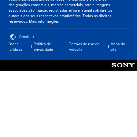
designações comerciais, marcas comerciais, arte e imagens
associadas são marcas registradas e/ou material sob direitos
autorais dos seus respectivos proprietários. Todos os direitos
reservados.
Mais informações
Brasil
Bases
Política de
Termos de uso do
Mapa do
jurídicas
privacidade
website
site