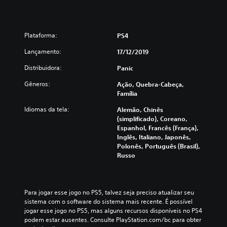
Plataforma:
PS4
Lançamento:
17/12/2019
Distribuidora:
Panic
Gêneros:
Ação, Quebra-Cabeça,
Família
Idiomas da tela:
Alemão, Chinês
(simplificado), Coreano,
Espanhol, Francês (França),
Inglês, Italiano, Japonês,
Polonês, Português (Brasil),
Russo
Para jogar esse jogo no PS5, talvez seja preciso atualizar seu 
sistema com o software do sistema mais recente. É possível 
jogar esse jogo no PS5, mas alguns recursos disponíveis no PS4 
podem estar ausentes. Consulte PlayStation.com/bc para obter 