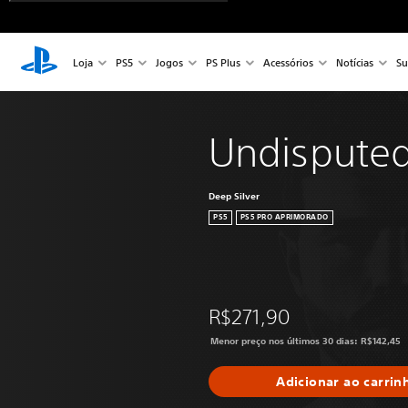
Loja
PS5
Jogos
PS Plus
Acessórios
Notícias
Su
Undispute
Deep Silver
PS5
PS5 PRO APRIMORADO
R$271,90
Menor preço nos últimos 30 dias: R$142,45
Adicionar ao carrin