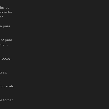
dos os
enciados
ada
ta para
ent para
ement
 socos,
ores.
o
do Canelo
e tornar