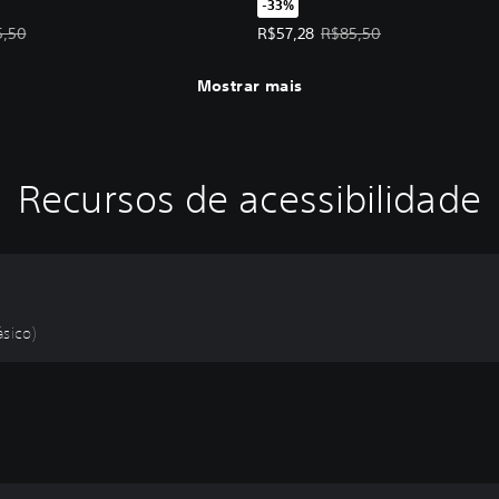
-33%
ta: R$57,28. Preço original: R$85,50.
Preço da oferta: R$57,28. Preço o
5,50
R$57,28
R$85,50
Mostrar mais
Recursos de acessibilidade
ásico)