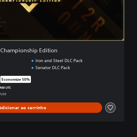
Championship Edition
Iron and Steel DLC Pack
Senator DLC Pack
Economize 50%
icado no preço original de R$455,90
 AM UTC
1,50
Adicionar ao carrinho