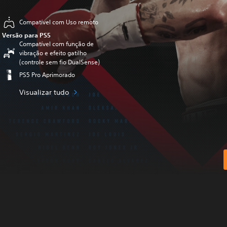
Compatível com Uso remoto
Versão para PS5
Compatível com função de
vibração e efeito gatilho
(controle sem fio DualSense)
PS5 Pro Aprimorado
Visualizar tudo