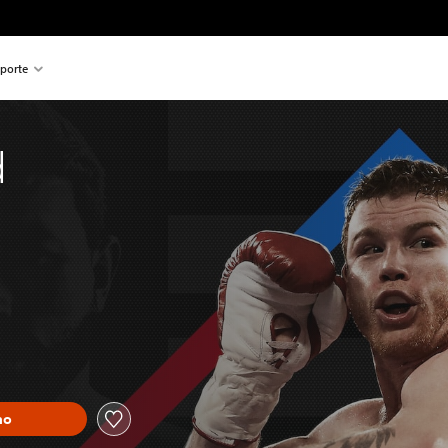
porte
d
ho