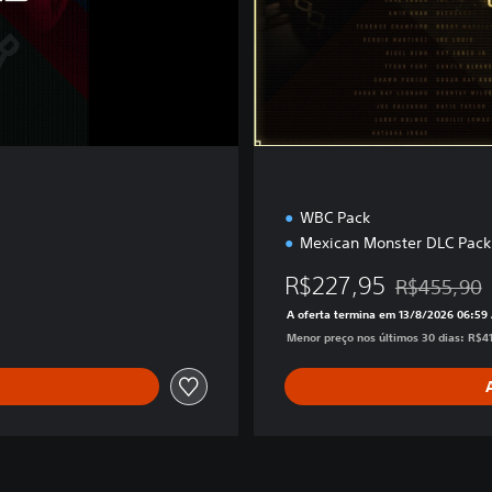
i
p
E
d
i
t
i
o
n
WBC Pack
Mexican Monster DLC Pack
R$227,95
R$455,90
Desconto apl
A oferta termina em 13/8/2026 06:59
Menor preço nos últimos 30 dias: R$41