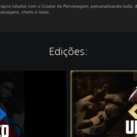
próprio lutador com o Criador de Personagem, personalizando tudo, 
 tatuagens, shorts e luvas.
Edições:
C
h
a
m
p
i
o
n
s
h