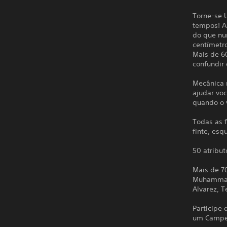
Torne-se 
tempos! A
do que nu
centímetro
Mais de 60
confundir 
Mecânica 
ajudar vo
quando o v
Todas as 
finte, esq
50 atribut
Mais de 7
Muhammad 
Alvarez, T
Participe
um Campeã