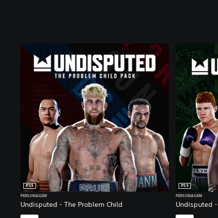
PS5
PS5
PERSONAGEM
PERSONAGEM
Undisputed - The Problem Child
Undisputed 