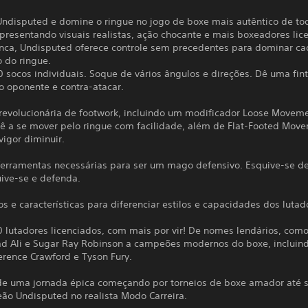
Undisputed e domine o ringue no jogo de boxe mais autêntico de to
presentando visuais realistas, ação chocante e mais boxeadores lic
nca, Undisputed oferece controle sem precedentes para dominar c
 do ringue.
 socos individuais. Soque de vários ângulos e direções. Dê uma fin
o oponente e contra-atacar.
revolucionária de footwork, incluindo um modificador Loose Movem
cê a se mover pelo ringue com facilidade, além de Flat-Footed Mov
igor diminuir.
ferramentas necessárias para ser um mago defensivo. Esquive-se de
uive-se e defenda.
os e características para diferenciar estilos e capacidades dos lutad
0 lutadores licenciados, com mais por vir! De nomes lendários, com
Ali e Sugar Ray Robinson a campeões modernos do boxe, incluin
erence Crawford e Tyson Fury.
 de uma jornada épica começando por torneios de boxe amador até s
o Undisputed no realista Modo Carreira.