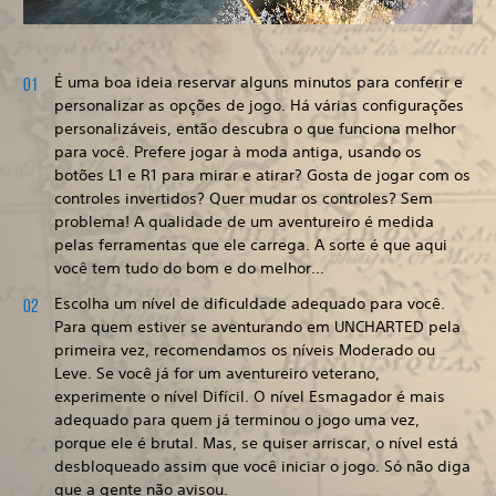
É uma boa ideia reservar alguns minutos para conferir e
personalizar as opções de jogo. Há várias configurações
personalizáveis, então descubra o que funciona melhor
para você. Prefere jogar à moda antiga, usando os
botões L1 e R1 para mirar e atirar? Gosta de jogar com os
controles invertidos? Quer mudar os controles? Sem
problema! A qualidade de um aventureiro é medida
pelas ferramentas que ele carrega. A sorte é que aqui
você tem tudo do bom e do melhor...
Escolha um nível de dificuldade adequado para você.
Para quem estiver se aventurando em UNCHARTED pela
primeira vez, recomendamos os níveis Moderado ou
Leve. Se você já for um aventureiro veterano,
experimente o nível Difícil. O nível Esmagador é mais
adequado para quem já terminou o jogo uma vez,
porque ele é brutal. Mas, se quiser arriscar, o nível está
desbloqueado assim que você iniciar o jogo. Só não diga
que a gente não avisou.