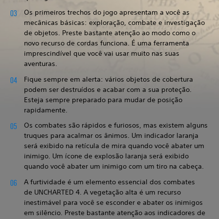
Os primeiros trechos do jogo apresentam a você as
mecânicas básicas: exploração, combate e investigação
de objetos. Preste bastante atenção ao modo como o
novo recurso de cordas funciona. É uma ferramenta
imprescindível que você vai usar muito nas suas
aventuras.
Fique sempre em alerta: vários objetos de cobertura
podem ser destruídos e acabar com a sua proteção.
Esteja sempre preparado para mudar de posição
rapidamente.
Os combates são rápidos e furiosos, mas existem alguns
truques para acalmar os ânimos. Um indicador laranja
será exibido na retícula de mira quando você abater um
inimigo. Um ícone de explosão laranja será exibido
quando você abater um inimigo com um tiro na cabeça.
A furtividade é um elemento essencial dos combates
de UNCHARTED 4. A vegetação alta é um recurso
inestimável para você se esconder e abater os inimigos
em silêncio. Preste bastante atenção aos indicadores de