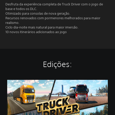
Desfruta da experiência completa de Truck Driver com o jogo de
base e todos os DLC.
Otimizado para consolas de nova geração.
Recursos renovados com pormenores melhorados para maior
realismo.
Ciclo dia-noite mais natural para maior imersão.
10 novos itinerários adicionados ao jogo
Edições:
G
o
l
d
E
d
i