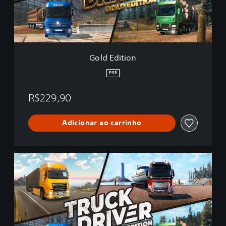
t
i
o
n
Gold Edition
PS5
R$229,90
Adicionar ao carrinho
T
r
u
c
k
D
r
i