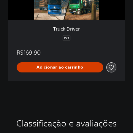
v
e
r
Truck Driver
PS4
R$169,90
Adicionar ao carrinho
Classificação e avaliações