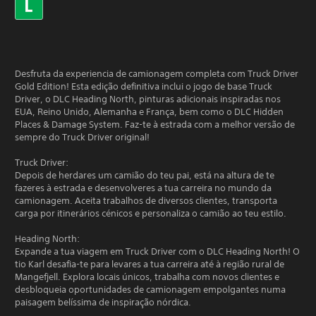
Desfruta da experiencia de camionagem completa com Truck Driver
Gold Edition! Esta edição definitiva inclui o jogo de base Truck
Driver, o DLC Heading North, pinturas adicionais inspiradas nos
EUA, Reino Unido, Alemanha e França, bem como o DLC Hidden
Places & Damage System. Faz-te à estrada com a melhor versão de
sempre do Truck Driver original!
Truck Driver:
Depois de herdares um camião do teu pai, está na altura de te
fazeres à estrada e desenvolveres a tua carreira no mundo da
camionagem. Aceita trabalhos de diversos clientes, transporta
carga por itinerários cénicos e personaliza o camião ao teu estilo.
Heading North:
Expande a tua viagem em Truck Driver com o DLC Heading North! O
tio Karl desafia-te para levares a tua carreira até à região rural de
Mangefjell. Explora locais únicos, trabalha com novos clientes e
desbloqueia oportunidades de camionagem empolgantes numa
paisagem belíssima de inspiração nórdica.