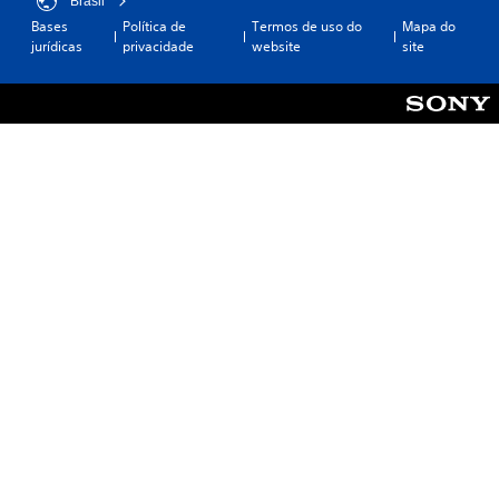
Brasil
Bases
Política de
Termos de uso do
Mapa do
jurídicas
privacidade
website
site