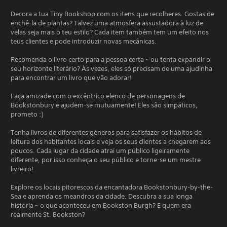
Decora a tua Tiny Bookshop com os itens que recolheres. Gostas de
enchê-la de plantas? Talvez uma atmosfera assustadora à luz de
velas seja mais o teu estilo? Cada item também tem um efeito nos
teus clientes e pode introduzir novas mecânicas.
Recomenda o livro certo para a pessoa certa ~ ou tenta expandir o
seu horizonte literário? Às vezes, eles só precisam de uma ajudinha
para encontrar um livro que vão adorar!
Faça amizade com o excêntrico elenco de personagens de
Bookstonbury e ajudem-se mutuamente! Eles são simpáticos,
prometo :)
Tenha livros de diferentes géneros para satisfazer os hábitos de
leitura dos habitantes locais e veja os seus clientes a chegarem aos
poucos. Cada lugar da cidade atrai um público ligeiramente
diferente, por isso conheça o seu público e torne-se um mestre
livreiro!
Explore os locais pitorescos da encantadora Bookstonbury-by-the-
Sea e aprenda os meandros da cidade. Descubra a sua longa
história ~ o que aconteceu em Bookston Burgh? E quem era
realmente St. Bookston?