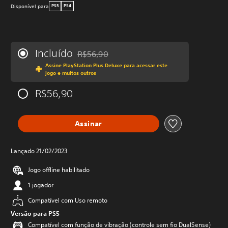
Disponível para
PS5
PS4
Incluído
R$56,90
Desconto aplicado no preço original de R$56
Assine PlayStation Plus Deluxe para acessar este
jogo e muitos outros
R$56,90
Assinar
Lançado 21/02/2023
Jogo offline habilitado
1 jogador
Compatível com Uso remoto
Versão para PS5
Compatível com função de vibração (controle sem fio DualSense)