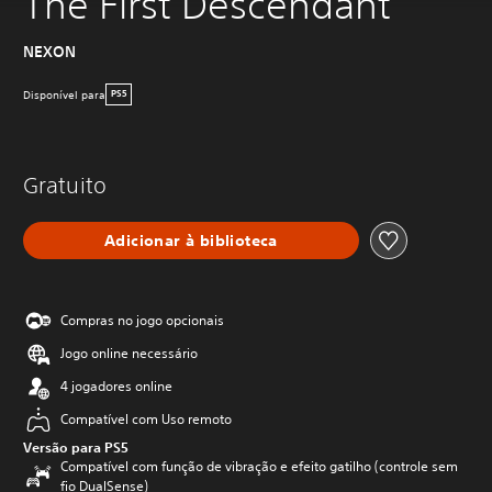
The First Descendant
NEXON
Disponível para
PS5
Gratuito
Adicionar à biblioteca
Compras no jogo opcionais
Jogo online necessário
4 jogadores online
Compatível com Uso remoto
Versão para PS5
Compatível com função de vibração e efeito gatilho (controle sem
fio DualSense)