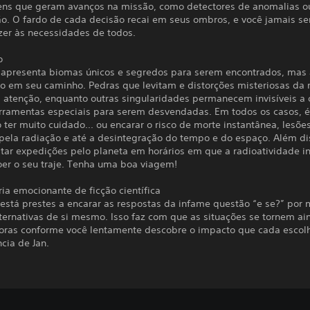
tens que geram avanços na missão, como detectores de anomalias ou 
ão. O fardo de cada decisão recai em seus ombros, e você jamais se
zer às necessidades de todos.
o
 apresenta biomas únicos e segredos para serem encontrados, mas
ão em seu caminho. Pedras que levitam e distorções misteriosas da 
atenção, enquanto outras singularidades permanecem invisíveis a 
rramentas especiais para serem desvendadas. Em todos os casos, 
 ter muito cuidado... ou encarar o risco de morte instantânea, lesõe
pela radiação e até a desintegração do tempo e do espaço. Além di
itar expedições pelo planeta em horários em que a radioatividade i
oer o seu traje. Tenha uma boa viagem!
ia emocionante de ficção científica
 está prestes a encarar as respostas da infame questão “e se?” por
lternativas de si mesmo. Isso faz com que as situações se tornem a
oras conforme você lentamente descobre o impacto que cada escol
cia de Jan.