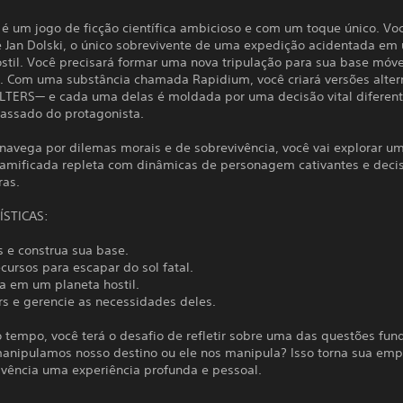
 é um jogo de ficção científica ambicioso e com um toque único. Vo
e Jan Dolski, o único sobrevivente de uma expedição acidentada em
stil. Você precisará formar uma nova tripulação para sua base móve
r. Com uma substância chamada Rapidium, você criará versões alter
LTERS— e cada uma delas é moldada por uma decisão vital diferen
passado do protagonista.
navega por dilemas morais e de sobrevivência, você vai explorar u
 ramificada repleta com dinâmicas de personagem cativantes e deci
ras.
ÍSTICAS:
ns e construa sua base.
ecursos para escapar do sol fatal.
a em um planeta hostil.
ers e gerencie as necessidades deles.
tempo, você terá o desafio de refletir sobre uma das questões fu
manipulamos nosso destino ou ele nos manipula? Isso torna sua emp
ivência uma experiência profunda e pessoal.