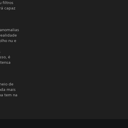
filtros
rá capaz
 anomalias
realidade
olho nu e
é
s
sso, é
ntensa
 meio de
inda mais
ha tem na