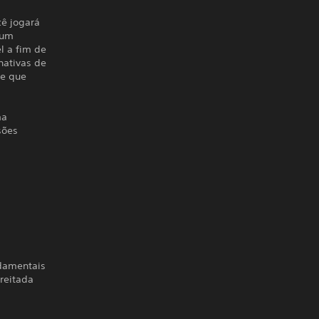
cê jogará
 um
l a fim de
nativas de
te que
ma
sões
ndamentais
reitada