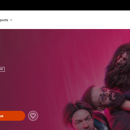
porte
DO
ho