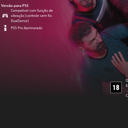
Versão para PS5
Compatível com função de
vibração (controle sem fio
DualSense)
PS5 Pro Aprimorado
D
E
C