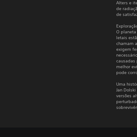
Alters e i
de radiaç
de satisfa
Exploraçã
O planeta
letais est
chamam a 
exigem fe
necessário
causadas 
melhor ev
pode corr
Uma histór
Jan Dolski
versões a
perturbad
sobrevivên