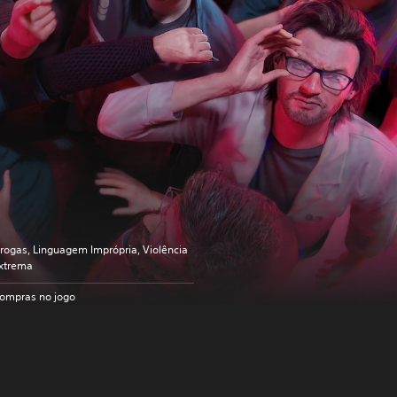
rogas, Linguagem Imprópria, Violência
xtrema
ompras no jogo