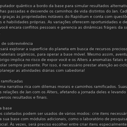
putador quântico a bordo da base para simular resultados alternati
lhas passadas e desvende os caminhos de vida distintos do Jan. Cad
a graças às propriedades notáveis do Rapidium e conta com questõ
s e habilidades próprias. As variações oferecem oportunidades e de
ocê encara conflitos pessoais e gerencia as dinâmicas frágeis da s
.
 de sobrevivência
isará explorar a superfície do planeta em busca de recursos precios
materiais orgânicos, para operar a base móvel. Mesmo assim, avent
rigo implica no risco de expor você e os Alters a anomalias fatais e
olar sempre presente. Por isso, é necessário prestar atenção ao cicl
planejar as atividades diárias com sabedoria!
 ramificadas
uma narrativa rica com dilemas morais e caminhos ramificados. Suas
 relações de Jan com os Alters, afetando a jornada deles e levando
versos resultados e finais.
a base
os coletados podem ser usados de vários modos: crie itens necessár
a sua base com módulos adicionais, como o laboratório de pesquisa
ial. Às vezes, será preciso escolher entre criar itens especialmente