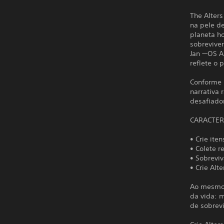
The Alters
na pele d
planeta ho
sobrevive
Jan —OS A
reflete o 
Conforme 
narrativa
desafiado
CARACTER
• Crie ite
• Colete r
• Sobreviv
• Crie Alt
Ao mesmo 
da vida: 
de sobrev