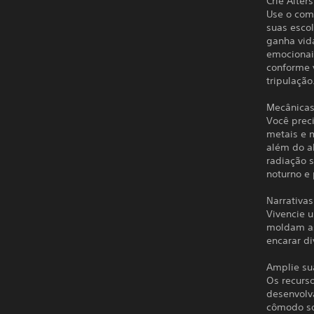
Crie Alters
Use o com
suas esco
ganha vid
emocionai
conforme v
tripulação
Mecânicas
Você prec
metais e 
além do ab
radiação s
noturno e 
Narrativas
Vivencie 
moldam as
encarar di
Amplie su
Os recurs
desenvolv
cômodo soc