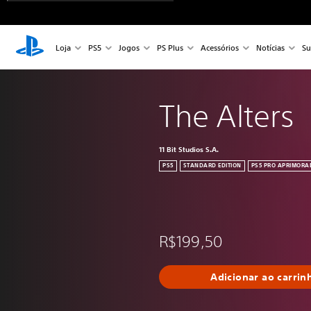
Loja
PS5
Jogos
PS Plus
Acessórios
Notícias
Su
The Alters
11 Bit Studios S.A.
PS5
STANDARD EDITION
PS5 PRO APRIMORA
R$199,50
Adicionar ao carrin