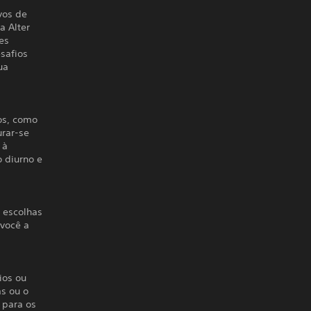
vos de
a Alter
es
safios
ua
os, como
urar-se
 à
o diurno e
 escolhas
 você a
ios ou
s ou o
 para os