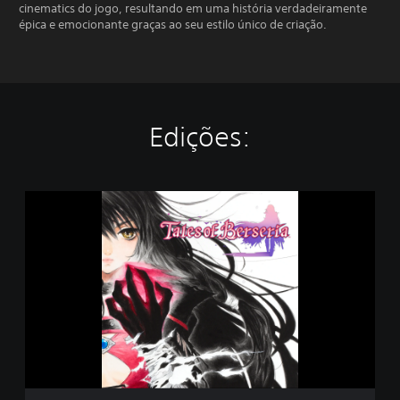
cinematics do jogo, resultando em uma história verdadeiramente
épica e emocionante graças ao seu estilo único de criação.
Edições:
T
A
L
E
S
O
F
B
E
R
S
E