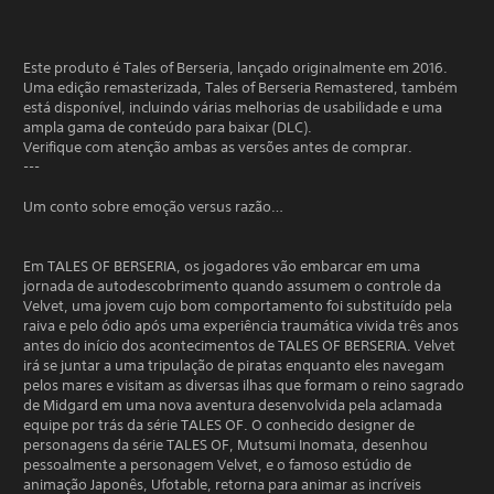
Este produto é Tales of Berseria, lançado originalmente em 2016.
Uma edição remasterizada, Tales of Berseria Remastered, também
está disponível, incluindo várias melhorias de usabilidade e uma
ampla gama de conteúdo para baixar (DLC).
Verifique com atenção ambas as versões antes de comprar.
---
Um conto sobre emoção versus razão…
Em TALES OF BERSERIA, os jogadores vão embarcar em uma
jornada de autodescobrimento quando assumem o controle da
Velvet, uma jovem cujo bom comportamento foi substituído pela
raiva e pelo ódio após uma experiência traumática vivida três anos
antes do início dos acontecimentos de TALES OF BERSERIA. Velvet
irá se juntar a uma tripulação de piratas enquanto eles navegam
pelos mares e visitam as diversas ilhas que formam o reino sagrado
de Midgard em uma nova aventura desenvolvida pela aclamada
equipe por trás da série TALES OF. O conhecido designer de
personagens da série TALES OF, Mutsumi Inomata, desenhou
pessoalmente a personagem Velvet, e o famoso estúdio de
animação Japonês, Ufotable, retorna para animar as incríveis