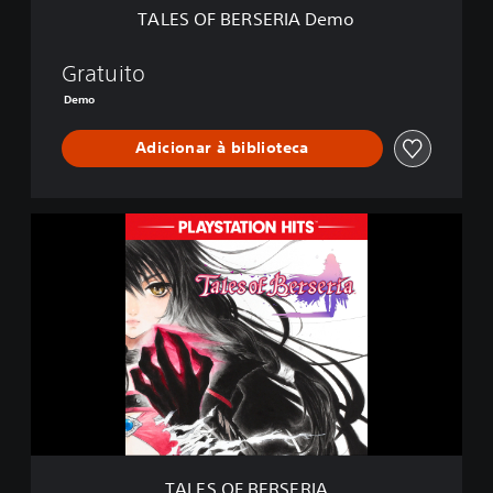
R
TALES OF BERSERIA Demo
I
A
D
Gratuito
e
Demo
m
o
Adicionar à biblioteca
T
A
L
E
S
O
F
B
E
R
S
E
R
TALES OF BERSERIA