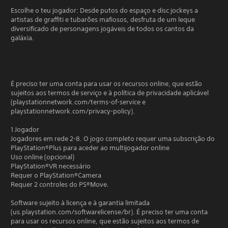
Escolhe o teu jogador: Desde putos do espaço e disc jockeys a
artistas de graffiti e tubarões mafiosos, desfruta de um leque
diversificado de personagens jogáveis de todos os cantos da
galáxia.
É preciso ter uma conta para usar os recursos online, que estão
sujeitos aos termos de serviço e à política de privacidade aplicável
(playstationnetwork.com/terms-of-service e
playstationnetwork.com/privacy-policy).
1 Jogador
Jogadores em rede 2-8. O jogo completo requer uma subscrição do
PlayStation®Plus para aceder ao multijogador online
Uso online (opcional)
PlayStation®VR necessário
Requer o PlayStation®Camera
Requer 2 controles do PS®Move.
Software sujeito à licença e à garantia limitada
(us.playstation.com/softwarelicense/br). É preciso ter uma conta
para usar os recursos online, que estão sujeitos aos termos de