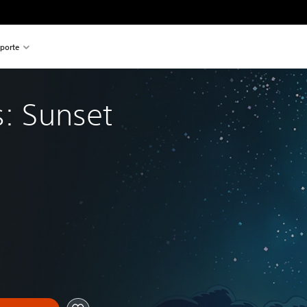
porte
s: Sunset 