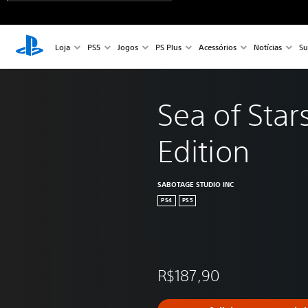
Loja
PS5
Jogos
PS Plus
Acessórios
Notícias
Su
Sea of Star
Edition
SABOTAGE STUDIO INC
PS4
PS5
R$187,90