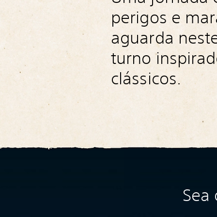
perigos e mar
aguarda nest
turno inspira
clássicos.
Sea 