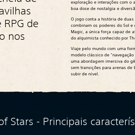
exploração e interações com o
avilhas
boa dose de nostalgia e diversã
O jogo conta a história de duas 
e RPG de
combinam os poderes do Sol e d
Magic, a única força capaz de a
do nos
do alquimista conhecido por Th
Viaje pelo mundo com uma form
modelo clássico de "navegação 
uma abordagem imersiva do gên
sem transições para arenas de 
subir de nível.
of Stars - Principais caracterís