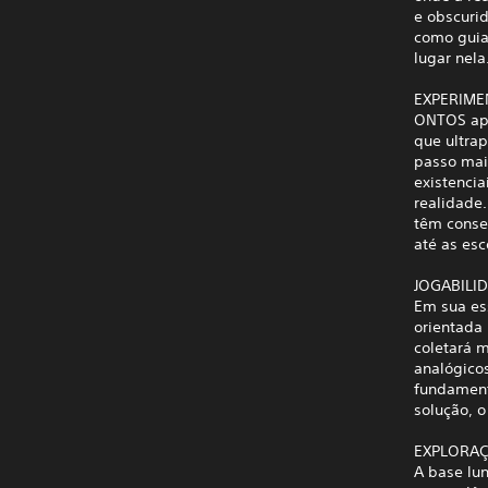
e obscuri
como guia,
lugar nela
EXPERIM
ONTOS apr
que ultrap
passo mai
existencia
realidade
têm conseq
até as es
JOGABILI
Em sua es
orientada
coletará 
analógicos
fundament
solução, 
EXPLORA
A base lun