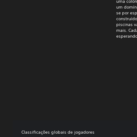
uma colôn
um domínio
se por esp
construíd
piscinas 
mais. Cad
esperando
Classificações globais de jogadores