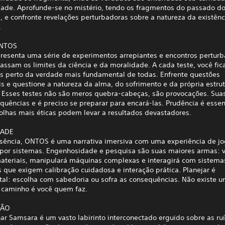
dade. Aprofunde-se no mistério, tendo os fragmentos do passado do
 e confronte revelações perturbadoras sobre a natureza da existênc
.
ENTOS
esenta uma série de experimentos arrepiantes e encontros pertur
assam os limites da ciência e da moralidade. A cada teste, você fi
s perto da verdade mais fundamental de todas. Enfrente questões
is e questione a natureza da alma, do sofrimento e da própria estru
. Esses testes não são meros quebra-cabeças, são provocações. Sua
uências e é preciso se preparar para encará-las. Prudência é essen
colhas mais éticas podem levar a resultados devastadores.
DADE
sência, ONTOS é uma narrativa imersiva com uma experiência de jog
 por sistemas. Engenhosidade e pesquisa são suas maiores armas: 
materiais, manipulará máquinas complexas e interagirá com sistema
 que exigem calibração cuidadosa e interação prática. Planejar é
al: escolha com sabedoria ou sofra as consequências. Não existe u
o caminho é você quem faz.
ÇÃO
ar Samsara é um vasto labirinto interconectado erguido sobre as ru