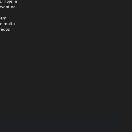
. Hoje, é
Aventure-
s em
 e muito
redos