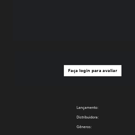
Faça login para avaliar
Lançamento:
Distribuidora:
Gêneros: