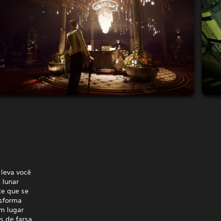
 leva você
 lunar
te que se
nsforma
m lugar
s de farsa