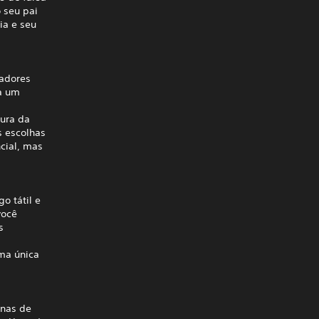
 seu pai
ia e seu
badores
ca um
tura da
s escolhas
cial, mas
o tátil e
você
s
ma única
ínas de