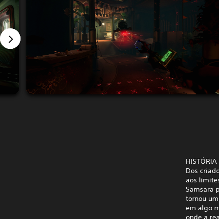
HISTÓRIA
Dos criad
aos limite
Samsara p
tornou um
em algo m
onde a re