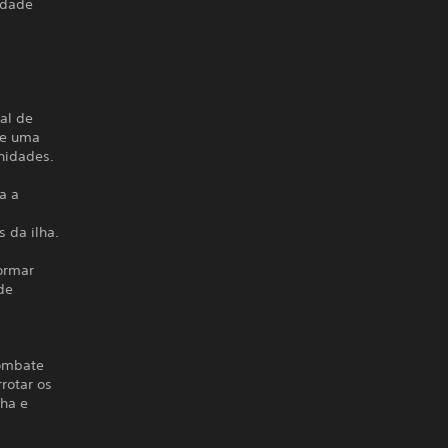
idade
al de
de uma
unidades.
a a
s
s da ilha.
formar
de
combate
rotar os
lha e