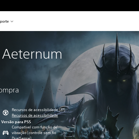
porte
 Aeternum
compra
Recursos de acessibilidade (27)
Recursos de acessibilidade
Versão para PS5
Compatível com função de
vibração (controle sem fio
DualSense)