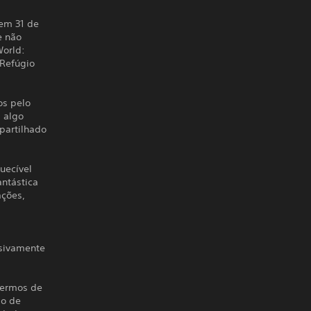
em 31 de
e não
World:
 Refúgio
os pelo
 algo
partilhado
uecível
antástica
ações,
usivamente
Termos de
o de