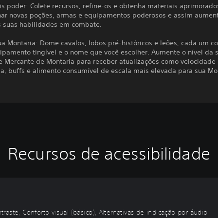
s poder: Colete recursos, refine-os e obtenha materiais aprimorado
nar novas poções, armas e equipamentos poderosos e assim aument
s suas habilidades em combate.
ua Montaria: Dome cavalos, lobos pré-históricos e leões, cada um c
uipamento tingível e o nome que você escolher. Aumente o nível da 
e Mercante de Montaria para receber atualizações como velocidade
a, buffs e alimento consumível de escala mais elevada para sua Mon
Recursos de acessibilidade
ntraste, Conforto visual (básico), Alternativas de indicação por áudio