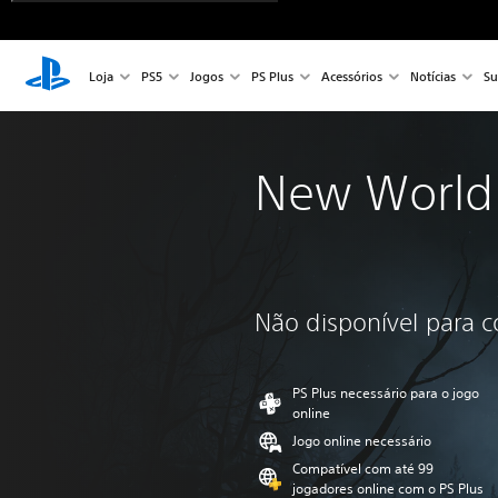
Loja
PS5
Jogos
PS Plus
Acessórios
Notícias
Su
New World
Não disponível para 
PS Plus necessário para o jogo
online
Jogo online necessário
Compatível com até 99
jogadores online com o PS Plus