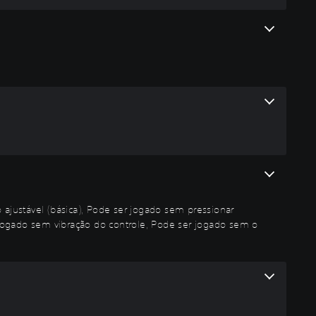
 ajustável (básica), Pode ser jogado sem pressionar
ogado sem vibração do controle, Pode ser jogado sem o