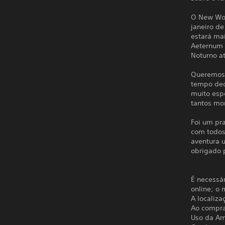
O New Wor
janeiro de
estará ma
Aeternum 
Noturno a
Queremos 
tempo ded
muito esp
tantos m
Foi um pra
com todos
aventura 
obrigado 
É necessár
online; o 
A localiz
Ao compra
Uso da A