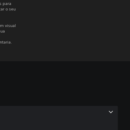
s para
ar o seu
om visual
sua
taria.