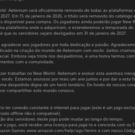
ld: Aeternum será oficialmente removido de todas as plataformas 
 2027. Em 15 de janeiro de 2026, o título será removido do catálogo 
is disponível para compra. Os jogadores ainda poderão jogar New 
na plataforma onde o adquiriram, e estenderemos a temporada do
té que os servidores sejam desligados em 31 de janeiro de 2027.
agradecer aos jogadores por toda dedicação e paixão. Agradecem
icado na criação do mundo de Aeternum com vocês. Juntos criamos
ecial. Embora seja triste nos despedirmos, é uma honra termos com
omentos com a comunidade.
zer trabalhar no New World: Aeternum e evoluir esta aventura inesq
 vocês. Estamos ansiosos por mais um ano juntos e por dar a esta f
uma despedida digna de um herói lendário. Do fundo de nossos cor
por compartilhar este mundo conosco.
io ter conexão constante à internet para jogar (este é um jogo excl
modo offline não é compatível).
ação dos servidores deste jogo pode mudar ao longo do tempo.
r o jogo, você recebe uma licença para jogá-lo e concorda com os 
mazon Games www.amazon.com/help/ags/terms e com nosso Códig