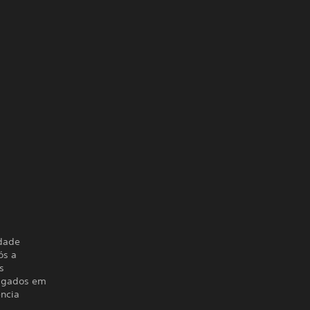
dade
ós a
s
ulgados em
ência