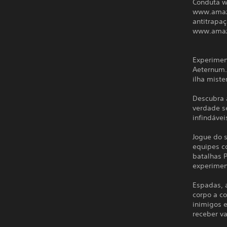
Conduta w
www.amazo
antitrapa
www.amaz
Experimen
Aeternum.
ilha miste
Descubra 
verdade s
infindávei
Jogue do 
equipes c
batalhas 
experiment
Espadas, 
corpo a co
inimigos 
receber v