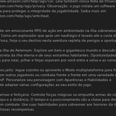
ww.amazon.com/help/ags/coc. Leia também nossa Nota de Privac
n.com/help/ags/privacy. Observação: o jogo instala um software
ça para proteger a integridade da jogabilidade. Saiba mais em
on.com/help/ags/anticheat.
te um emocionante RPG de ação em ambientado na ilha sobrenatur
 Como um explorador que após um naufrágio é levado até a costa 
riosa, forje o seu destino nesta aventura repleta de perigos e oport
a ilha de Aeternum: Explore um belo e gigantesco mundo e descubr
ecreta da ilha eterna e de seus estranhos habitantes. Oportunidade
s para lutar, pilhar e forjar esperam por você entre a selva e as ruína
seu jeito: Jogue sozinho ou aproveite o Modo multiplataforma para 
om outros jogadores ou combata frente a frente em uma variedade 
PvP. Personalize seu personagem com Aparências e Habilidades e
e adaptar várias configurações ao seu estilo de jogo.
armas e feitiçaria: Controle forças mágicas ou empunhe armas de 
rpo e a distância. O tempo e o posicionamento são a chave para der
em combate. Use suas habilidades para sobreviver aos horrores da i
aliosas recompensas.