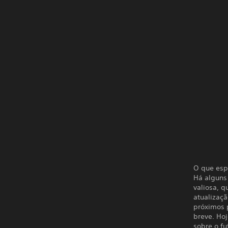
O que esp
Há alguns
valiosa, 
atualizaç
próximos 
breve. Hoj
sobre o fu