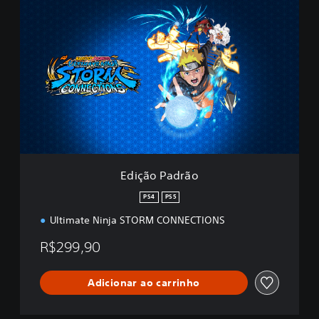
E
d
i
ç
ã
o
P
a
d
r
ã
o
Edição Padrão
PS4
PS5
Ultimate Ninja STORM CONNECTIONS
R$299,90
Adicionar ao carrinho