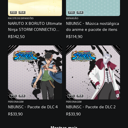
PS5
PS4
PS5
PS4
PACOTE DE EXPANSÕES
EXPANSÃO
NARUTO X BORUTO Ultimate
NBUNSC - Música nostálgica
Ninja STORM CONNECTIONS
do anime e pacote de itens
- Passe de Temporada
R$142,50
R$114,90
PS5
PS4
PS5
PS4
PERSONAGEM
PERSONAGEM
NBUNSC - Pacote de DLC 4
NBUNSC - Pacote de DLC 2
R$33,90
R$33,90
Mostrar mais