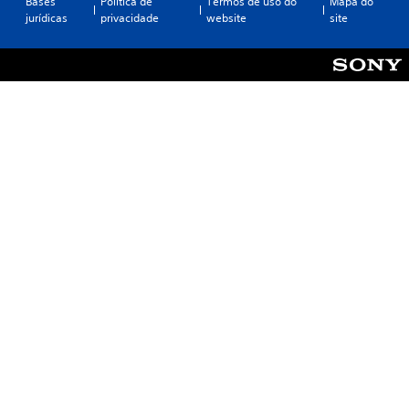
Bases
Política de
Termos de uso do
Mapa do
jurídicas
privacidade
website
site