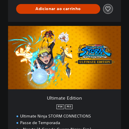
Adicionar ao carrinho
U
l
t
i
m
a
t
e
E
d
i
t
i
Ultimate Edition
o
n
PS4
PS5
Ultimate Ninja STORM CONNECTIONS
Passe de Temporada