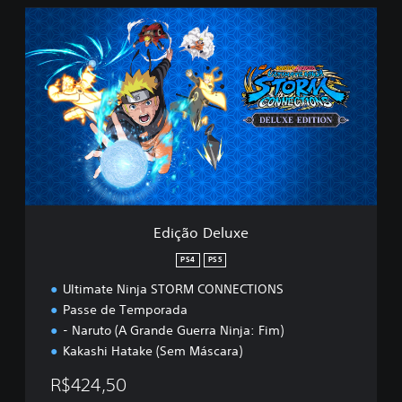
E
d
i
ç
ã
o
D
e
l
u
x
e
Edição Deluxe
PS4
PS5
Ultimate Ninja STORM CONNECTIONS
Passe de Temporada
- Naruto (A Grande Guerra Ninja: Fim)
Kakashi Hatake (Sem Máscara)
R$424,50