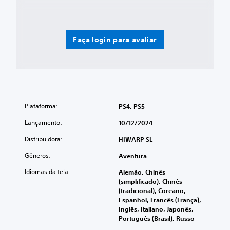
s
o
o
s
m
t
e
a
n
Faça login para avaliar
t
t
á
e
t
p
i
a
l
r
.
a
j
Plataforma:
PS4, PS5
o
g
Lançamento:
10/12/2024
o
Distribuidora:
o
HIWARP SL
f
Gêneros:
Aventura
f
l
Idiomas da tela:
Alemão, Chinês
i
(simplificado), Chinês
n
(tradicional), Coreano,
e
Espanhol, Francês (França),
)
Inglês, Italiano, Japonês,
.
Português (Brasil), Russo