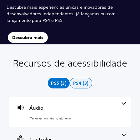
Descubra mais experiências únicas e inovadoras de
desenvolvedores independentes, já lançadas ou com
lançamento para PS4 e PS5.
Descubra mais
Recursos de acessibilidade
C
P
P
o
o
a
n
d
u
t
e
s
PS5 (3)
PS4 (3)
r
s
a
o
e
s
l
r
n
e
j
o
Áudio
s
o
j
d
g
o
Controles de volume
e
a
g
v
d
o
o
o
V
Controles