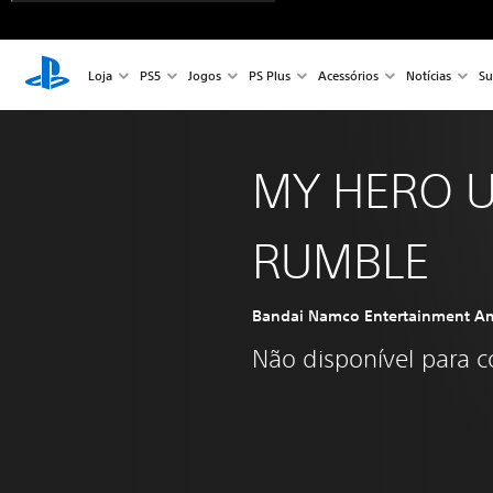
Loja
PS5
Jogos
PS Plus
Acessórios
Notícias
Su
MY HERO 
RUMBLE
Bandai Namco Entertainment Am
Não disponível para 