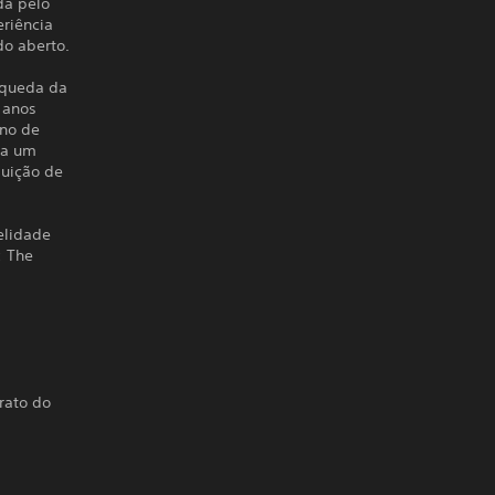
da pelo
riência
do aberto.
 queda da
 anos
ano de
 a um
uição de
elidade
: The
rato do