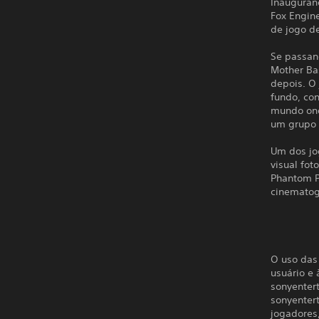
Inauguran
Fox Engin
de jogo d
Se passan
Mother Ba
depois. O
fundo, con
mundo ond
um grupo 
Um dos jo
visual fot
Phantom Pa
cinematogr
O uso das 
usuário e 
sonyenter
sonyenter
jogadores