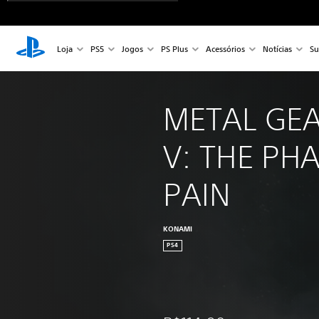
Loja
PS5
Jogos
PS Plus
Acessórios
Notícias
Su
METAL GEA
V: THE PH
PAIN
KONAMI
PS4