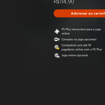
R$114,90
Adicionar ao carrin
PS Plus necessário para o jogo
online
Compras no jogo opcionais
Compatível com até 16
jogadores online com o PS Plus
Jogo online opcional