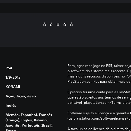
Para jogar esse jogo no PS5, talvez sej
PS4
o software do sistema mais recente. É p
mas alguns recursos disponíveis no PS
1/9/2015
PlayStation.com/bc para obter mais de
KONAMI
É preciso ter uma conta para a PlayStati
Ação, Ação, Ação
que estão sujeitos aos termos de serviço
aplicável (playstation.com/Terms e pla
Inglês
Software sujeito à licença e à garantia l
Alemão, Espanhol, Francês
(us.playstation.com/softwarelicense/br
(França), Inglês, Italiano,
Japonês, Português (Brasil),
A taxa única de licença dá o direito de 
Russo