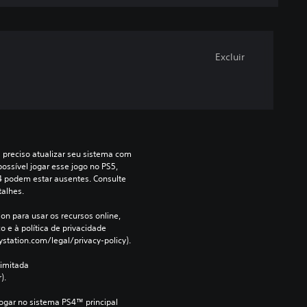
Excluir
a preciso atualizar seu sistema com 
ossível jogar esse jogo no PS5, 
4 podem estar ausentes. Consulte 
talhes.
on para usar os recursos online, 
 e à política de privacidade 
ystation.com/legal/privacy-policy).
imitada 
).
jogar no sistema PS4™ principal 