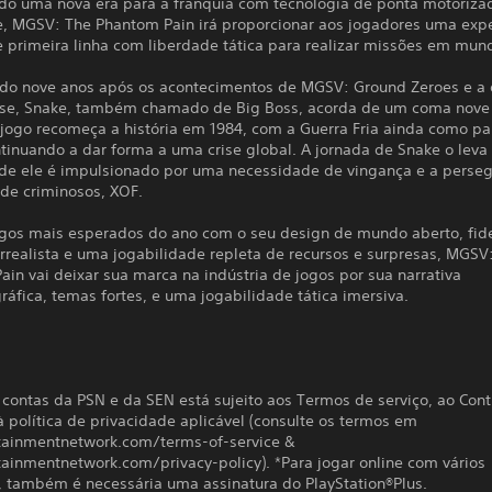
do uma nova era para a franquia com tecnologia de ponta motoriza
e, MGSV: The Phantom Pain irá proporcionar aos jogadores uma expe
e primeira linha com liberdade tática para realizar missões em mun
do nove anos após os acontecimentos de MGSV: Ground Zeroes e a
se, Snake, também chamado de Big Boss, acorda de um coma nove
 jogo recomeça a história em 1984, com a Guerra Fria ainda como p
tinuando a dar forma a uma crise global. A jornada de Snake o leva
e ele é impulsionado por uma necessidade de vingança e a perseg
de criminosos, XOF.
gos mais esperados do ano com o seu design de mundo aberto, fid
orrealista e uma jogabilidade repleta de recursos e surpresas, MGSV
in vai deixar sua marca na indústria de jogos por sua narrativa
áfica, temas fortes, e uma jogabilidade tática imersiva.
contas da PSN e da SEN está sujeito aos Termos de serviço, ao Cont
à política de privacidade aplicável (consulte os termos em
tainmentnetwork.com/terms-of-service &
tainmentnetwork.com/privacy-policy). *Para jogar online com vários
, também é necessária uma assinatura do PlayStation®Plus.