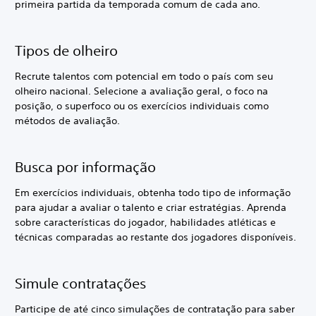
primeira partida da temporada comum de cada ano.
Tipos de olheiro
Recrute talentos com potencial em todo o país com seu
olheiro nacional. Selecione a avaliação geral, o foco na
posição, o superfoco ou os exercícios individuais como
métodos de avaliação.
Busca por informação
Em exercícios individuais, obtenha todo tipo de informação
para ajudar a avaliar o talento e criar estratégias. Aprenda
sobre características do jogador, habilidades atléticas e
técnicas comparadas ao restante dos jogadores disponíveis.
Simule contratações
Participe de até cinco simulações de contratação para saber