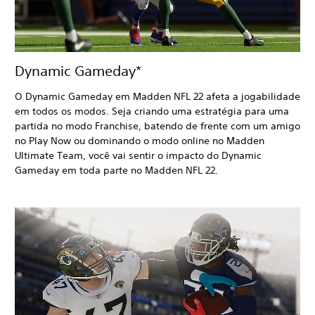
Dynamic Gameday*
O Dynamic Gameday em Madden NFL 22 afeta a jogabilidade
em todos os modos. Seja criando uma estratégia para uma
partida no modo Franchise, batendo de frente com um amigo
no Play Now ou dominando o modo online no Madden
Ultimate Team, você vai sentir o impacto do Dynamic
Gameday em toda parte no Madden NFL 22.