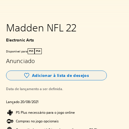
Madden NFL 22
Electronic Arts
Disponível para
PS5
PS4
Anunciado
Adicionar à lista de desejos
Data de lançamento a ser definida.
Lançado 20/08/2021
PS Plus necessário para o jogo online
Compras no jogo opcionais