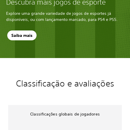
Descubra mais jogos de esporte
Explore uma grande variedade de jogos de esportes já
disponíveis, ou com lançamento marcado, para PS4 e PS5.
Saiba mais
Classificação e avaliações
Classificações globais de jogadores