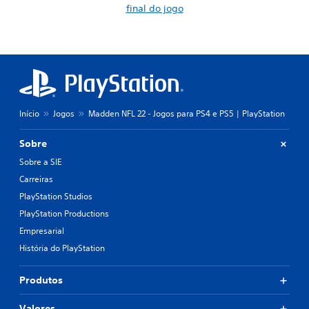
final do jogo
Início
Jogos
Madden NFL 22 - Jogos para PS4 e PS5 | PlayStation
Sobre
Sobre a SIE
Carreiras
PlayStation Studios
PlayStation Productions
Empresarial
História do PlayStation
Produtos
Valores