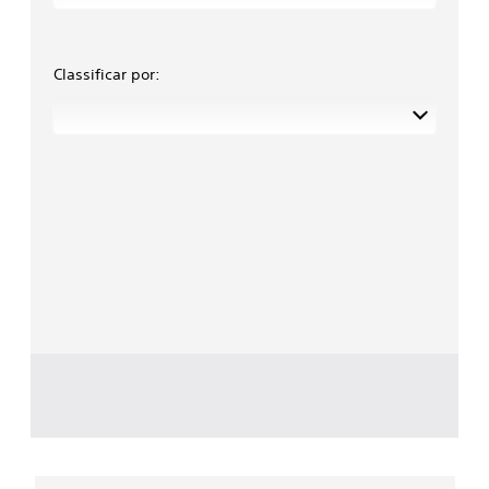
Classificar por: