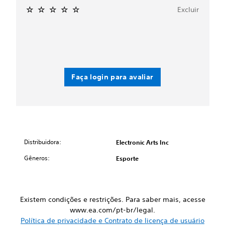
Excluir
Faça login para avaliar
Distribuidora:
Electronic Arts Inc
Gêneros:
Esporte
Existem condições e restrições. Para saber mais, acesse
www.ea.com/pt-br/legal.
Política de privacidade e Contrato de licença de usuário