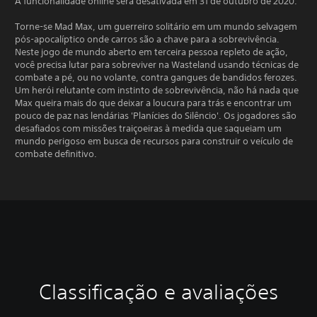
A funcionalidade online será desativada em 31 de outubro de 2020.
Torne-se Mad Max, um guerreiro solitário em um mundo selvagem
pós-apocalíptico onde carros são a chave para a sobrevivência.
Neste jogo de mundo aberto em terceira pessoa repleto de ação,
você precisa lutar para sobreviver na Wasteland usando técnicas de
combate a pé, ou no volante, contra gangues de bandidos ferozes.
Um herói relutante com instinto de sobrevivência, não há nada que
Max queira mais do que deixar a loucura para trás e encontrar um
pouco de paz nas lendárias 'Planícies do Silêncio'. Os jogadores são
desafiados com missões traiçoeiras à medida que saqueiam um
mundo perigoso em busca de recursos para construir o veículo de
combate definitivo.
Classificação e avaliações