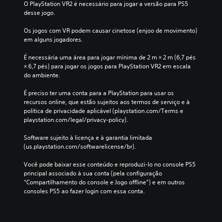
a
O PlayStation VR2 é necessário para jogar a versão para PS5 
p
desse jogo.
i
d
Os jogos com VR podem causar cinetose (enjoo de movimento) 
a
em alguns jogadores.
m
e
É necessária uma área para jogar mínima de 2 m × 2 m (6,7 pés 
n
× 6,7 pés) para jogar os jogos para PlayStation VR2 em escala 
t
do ambiente.
e
o
É preciso ter uma conta para a PlayStation para usar os 
u
recursos online, que estão sujeitos aos termos de serviço e à 
d
política de privacidade aplicável (playstation.com/Terms e 
e
playstation.com/legal/privacy-policy).
n
t
Software sujeito à licença e à garantia limitada 
r
(us.playstation.com/softwarelicense/br).
o
d
Você pode baixar esse conteúdo e reproduzi-lo no console PS5 
e
principal associado à sua conta (pela configuração 
u
“Compartilhamento do console e Jogo offline”) e em outros 
m
consoles PS5 ao fazer login com essa conta.
l
i
m