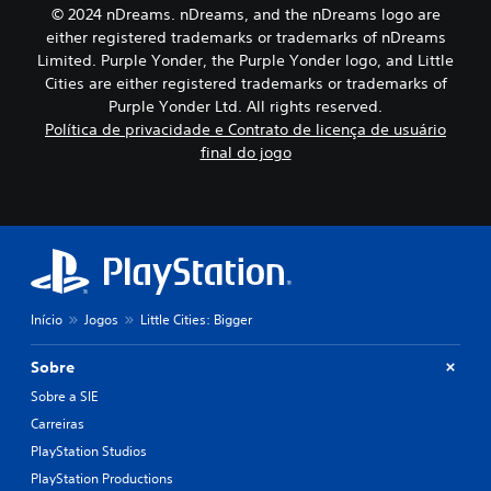
i
© 2024 nDreams. nDreams, and the nDreams logo are
t
either registered trademarks or trademarks of nDreams
e
Limited. Purple Yonder, the Purple Yonder logo, and Little
d
Cities are either registered trademarks or trademarks of
e
t
Purple Yonder Ltd. All rights reserved.
e
Política de privacidade e Contrato de licença de usuário
m
final do jogo
p
o
.
P
o
d
Início
Jogos
Little Cities: Bigger
e
s
e
Sobre
r
Sobre a SIE
j
Carreiras
o
PlayStation Studios
g
a
PlayStation Productions