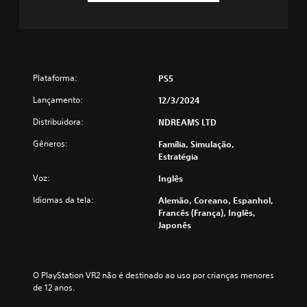
d
p
a
a
d
r
e
a
d
j
e
o
p
Plataforma:
PS5
g
r
o
Lançamento:
e
12/3/2024
o
s
f
Distribuidora:
NDREAMS LTD
s
f
i
Gêneros:
l
Família, Simulação,
o
i
Estratégia
n
n
a
Voz:
Inglês
e
r
)
o
Idiomas da tela:
Alemão, Coreano, Espanhol,
.
s
Francês (França), Inglês,
b
Japonês
o
t
õ
e
O PlayStation VR2 não é destinado ao uso por crianças menores 
s
de 12 anos.
r