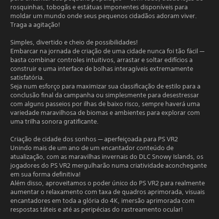
rosquinhas, tobogãs e estátuas imponentes disponíveis para
moldar um mundo onde seus pequenos cidadãos adoram viver.
Traga a agitação!
Simples, divertido e cheio de possibilidades!
Embarcar na jornada de criação de uma cidade nunca foi tão fácil —
basta combinar controles intuitivos, arrastar e soltar edifícios a
construir e uma interface de bolhas interagíveis extremamente
satisfatória.
Seja num esforço para maximizar sua classificação de estilo para a
conclusão final da campanha ou simplesmente para desestressar
com alguns passeios por ilhas de baixo risco, sempre haverá uma
variedade maravilhosa de biomas e ambientes para explorar com
uma trilha sonora gratificante.
Criação de cidade dos sonhos — aperfeiçoada para PS VR2
Unindo mais de um ano de um encantador conteúdo de
atualização, com as maravilhas invernais do DLC Snowy Islands, os
jogadores do PS VR2 mergulharão numa criatividade aconchegante
em sua forma definitiva!
Além disso, aproveitamos o poder único do PS VR2 para realmente
aumentar o relaxamento com taxa de quadros aprimorada, visuais
encantadores em toda a glória do 4K, imersão aprimorada com
respostas táteis e até as peripécias do rastreamento ocular!