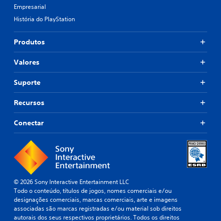
d
Empresarial
o
História do PlayStation
s
e
Produtos
m
c
o
Valores
n
t
Suporte
r
o
Recursos
l
e
Conectar
s
d
e
t
o
q
© 2026 Sony Interactive Entertainment LLC
u
Todo o conteúdo, títulos de jogos, nomes comerciais e/ou
designações comerciais, marcas comerciais, arte e imagens
e
associadas são marcas registradas e/ou material sob direitos
V
autorais dos seus respectivos proprietários. Todos os direitos