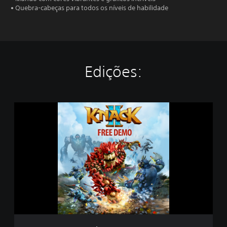
• Quebra-cabeças para todos os níveis de habilidade
Edições:
K
n
a
c
k
2
F
r
e
e
D
e
m