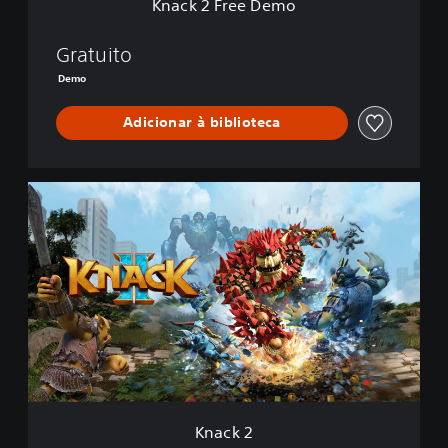
Knack 2 Free Demo
o
Gratuito
Demo
Adicionar à biblioteca
K
n
a
c
k
2
Knack 2