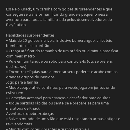
Esse é o Knack, um carinha com golpes surpreendentes e que
consegue se transformar, ficando grande e pequeno nessa
aventura para toda a família criada pelos desenvolvedores do
PlayStation.
Habilidades surpreendentes
• Mais de 20 golpes incríveis, inclusive bumerangue, chicoteio,
bombardeio e encontrão
• Cresça até ficar do tamanho de um prédio ou diminua para ficar
com meio metro
• Pule em um tanque ou robô para controlá-lo (ou, se preferir,
destrua-os)
• Encontre relíquias para aumentar seus poderes e acabe com os
grandes grupos de inimigos
Jogo para a família
• Modo cooperativo contínuo, para vocês jogarem juntos onde
estiverem
• Gameplay acessível para crianças e desafiador para adultos
• Jogue partidas rápidas ou sente-se e prepare-se para uma
maratona de Knack
Aventura e quebra-cabeças
• Salve o mundo de um vilão que está resgatando armas antigas e
revivendo titãs
• Mundo com cores vibrantes e gráficos incríveis