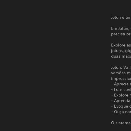
Jotun é u
Em Jotun,
precisa pr
Explore as
jotuns, g
duas mãos
Jotun: Val
versões m
impression
- Aprecie
- Lute con
- Explore 
- Aprenda
- Evoque 
- Ouça na
O sistema 