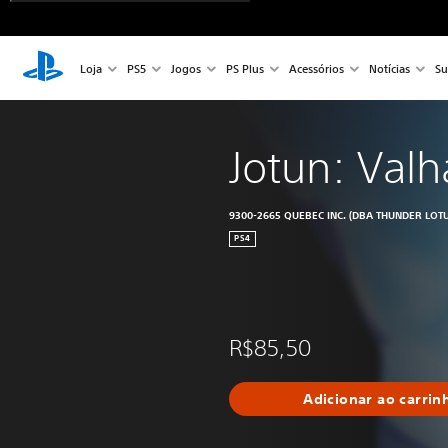
Loja
PS5
Jogos
PS Plus
Acessórios
Notícias
Su
Jotun: Valh
9300-2665 QUEBEC INC. (DBA THUNDER LOT
PS4
R$85,50
Adicionar ao carrin