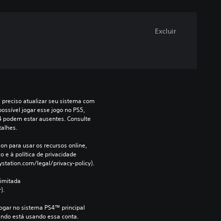
Excluir
a preciso atualizar seu sistema com 
ossível jogar esse jogo no PS5, 
4 podem estar ausentes. Consulte 
talhes.
on para usar os recursos online, 
 e à política de privacidade 
ystation.com/legal/privacy-policy).
imitada 
).
jogar no sistema PS4™ principal 
ndo está usando essa conta.