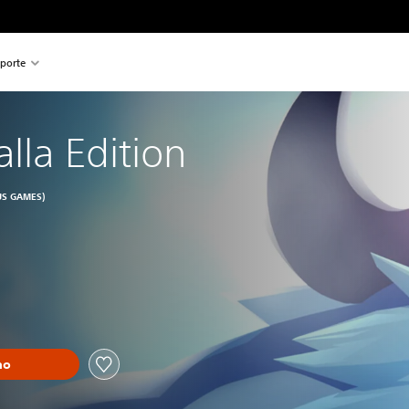
porte
alla Edition
US GAMES)
ho