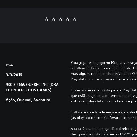
Para jogar esse jogo no PS5, talvez sej
PS4
o software do sistema mais recente. É p
mas alguns recursos disponíveis no PS
9/9/2016
PlayStation.com/bc para obter mais de
9300-2665 QUEBEC INC. (DBA
THUNDER LOTUS GAMES)
É preciso ter uma conta para a PlayStati
que estão sujeitos aos termos de serviço
Ação, Original, Aventura
aplicável (playstation.com/Terms e pla
Software sujeito à licença e à garantia l
(us.playstation.com/softwarelicense/br
A taxa única de licença dá o direito de 
designado e outros sistemas PS4™ qua