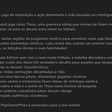
m jogo de exploração e ação desenhado à mão baseado na mitologia
 você joga como Thora, uma guerreira viking que morreu de foram in
ovar-se para os deuses para entrar no Valhala.
 vastas regiões do purgatório nórdico para encontrar runas que libe
igantes elementais nórdicos. Lute contra eles usando um enorme m
, as bênçãos divinas e suas habilidades!
hala Edition vem com o novo modo Valhala, a batalha derradeira con
ais cruéis dos Jotun! Um verdadeiro desafio para aqueles que dese
ar os deuses! Características:
 as lindas animações desenhadas à mão
tra cinco épicos jotuns, elementais gigantes nórdicos
nove vastos e misteriosos fases cheias de mitologia nórdica
 sobre a vida e a morte de Thora numa história abrangente
os poderes concedidos pelos deuses vikings
rrações autênticas islandesas
PlayStation®Vita é necessário para o Uso remoto.