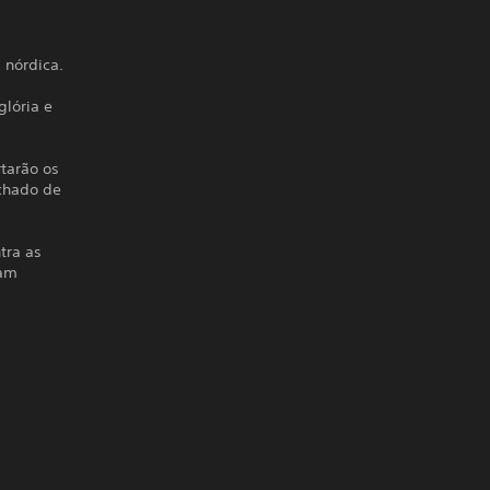
 nórdica.
glória e
rtarão os
achado de
tra as
jam