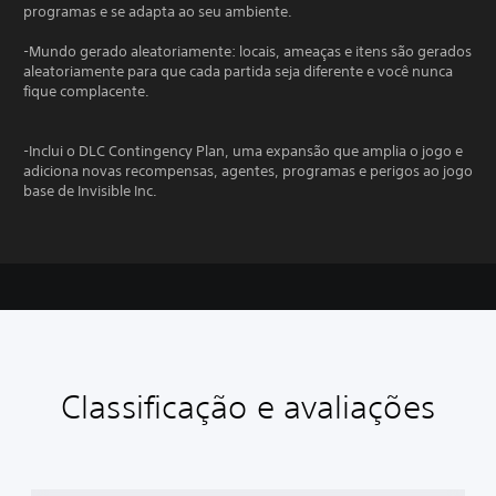
programas e se adapta ao seu ambiente.
-Mundo gerado aleatoriamente: locais, ameaças e itens são gerados
aleatoriamente para que cada partida seja diferente e você nunca
fique complacente.
-Inclui o DLC Contingency Plan, uma expansão que amplia o jogo e
adiciona novas recompensas, agentes, programas e perigos ao jogo
base de Invisible Inc.
Classificação e avaliações