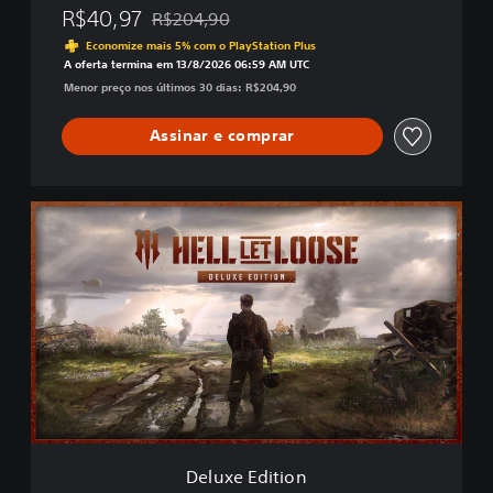
R$40,97
R$204,90
Desconto aplicado no preço original de R$204
Economize mais 5% com o PlayStation Plus
A oferta termina em 13/8/2026 06:59 AM UTC
Menor preço nos últimos 30 dias: R$204,90
Assinar e comprar
D
e
l
u
x
e
E
d
i
t
i
o
n
Deluxe Edition