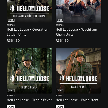
PS5
PS5
ROUPAS
ROUPAS
Hell Let Loose - Operation
Hell Let Loose - Wacht am
Lüttich Units
Rhein Units
R$64,50
R$64,50
PS5
PS5
ROUPAS
ROUPAS
Hell Let Loose - Tropic Fever
Hell Let Loose - False Front
-80%
-80%