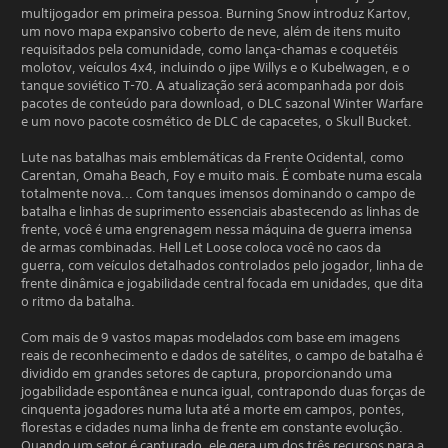
multijogador em primeira pessoa. Burning Snow introduz Kartov,
um novo mapa expansivo coberto de neve, além de itens muito
requisitados pela comunidade, como lança-chamas e coquetéis
molotov, veículos 4x4, incluindo o jipe Willys e o Kubelwagen, e o
tanque soviético T-70. A atualização será acompanhada por dois
pacotes de conteúdo para download, o DLC sazonal Winter Warfare
e um novo pacote cosmético de DLC de capacetes, o Skull Bucket.
Lute nas batalhas mais emblemáticas da Frente Ocidental, como
Carentan, Omaha Beach, Foy e muito mais. É combate numa escala
totalmente nova... Com tanques imensos dominando o campo de
batalha e linhas de suprimento essenciais abastecendo as linhas de
frente, você é uma engrenagem nessa máquina de guerra imensa
de armas combinadas. Hell Let Loose coloca você no caos da
guerra, com veículos detalhados controlados pelo jogador, linha de
frente dinâmica e jogabilidade central focada em unidades, que dita
o ritmo da batalha.
Com mais de 9 vastos mapas modelados com base em imagens
reais de reconhecimento e dados de satélites, o campo de batalha é
dividido em grandes setores de captura, proporcionando uma
jogabilidade espontânea e nunca igual, contrapondo duas forças de
cinquenta jogadores numa luta até a morte em campos, pontes,
florestas e cidades numa linha de frente em constante evolução.
Quando um setor é capturado, ele gera um dos três recursos para a