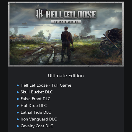
U
l
t
i
m
a
t
e
E
d
i
t
i
Ultimate Edition
o
n
Hell Let Loose - Full Game
Skull Bucket DLC
False Front DLC
Hot Drop DLC
Lethal Tide DLC
Iron Vanguard DLC
Cavalry Coat DLC