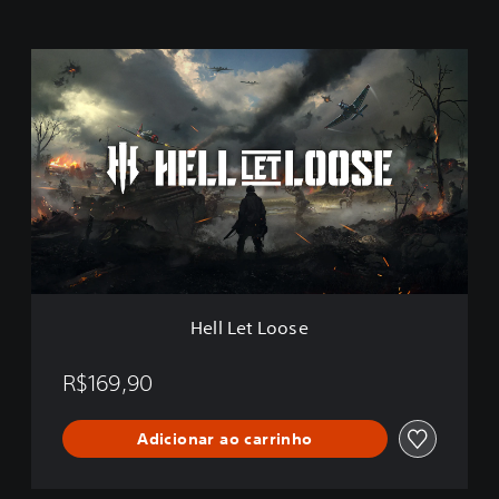
H
e
l
l
L
e
t
L
o
o
s
e
Hell Let Loose
R$169,90
Adicionar ao carrinho