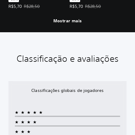
Preço da oferta: R$5,70. Preço original: R$28,50.
Preço da oferta: R$5,70. Preço or
R$5,70
R$28,50
R$5,70
R$28,50
Mostrar mais
Classificação e avaliações
Classificações globais de jogadores
★★★★★
★★★★
★★★