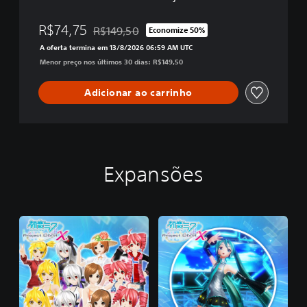
r
o
j
R$74,75
R$149,50
Economize 50%
Desconto aplicado no preço original de R$149,
e
A oferta termina em 13/8/2026 06:59 AM UTC
c
Menor preço nos últimos 30 dias: R$149,50
t
D
I
Adicionar ao carrinho
V
A
X
Expansões