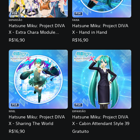
PS4
PS4
EXPANSÃO
FAIXA
Hatsune Miku: Project DIVA
Hatsune Miku: Project DIVA
X - Extra Chara Module
X - Hand in Hand
Super Pack
R$16,90
R$16,90
PS4
PS4
NÍVEL
EXPANSÃO
Hatsune Miku: Project DIVA
Hatsune Miku: Project DIVA
X - Sharing The World
X - Cabin Attendant Style 39
R$16,90
Gratuito