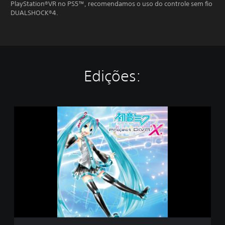
PlayStation®VR no PS5™, recomendamos o uso do controle sem fio
DUALSHOCK®4.
Edições:
H
a
t
s
u
n
e
M
i
k
u
: