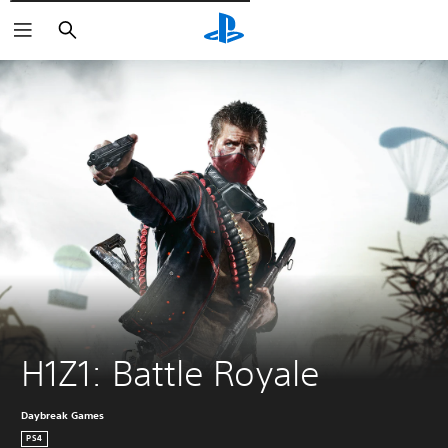
Pesquisar
H1Z1: Battle Royale
Daybreak Games
PS4