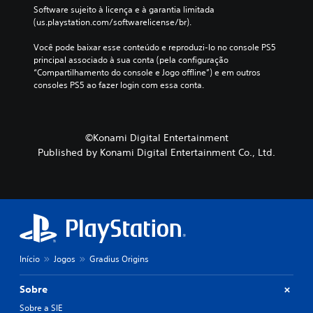
Software sujeito à licença e à garantia limitada 
v
(us.playstation.com/softwarelicense/br).
e
r
Você pode baixar esse conteúdo e reproduzi-lo no console PS5 
c
principal associado à sua conta (pela configuração 
o
“Compartilhamento do console e Jogo offline”) e em outros 
m
consoles PS5 ao fazer login com essa conta.
p
a
t
i
b
©Konami Digital Entertainment
i
Published by Konami Digital Entertainment Co., Ltd.
l
i
d
a
d
e
c
o
Início
Jogos
Gradius Origins
m
a
l
Sobre
g
Sobre a SIE
u