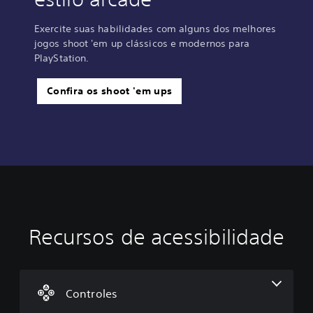
Exercite suas habilidades com alguns dos melhores
jogos shoot 'em up clássicos e modernos para
PlayStation.
Confira os shoot 'em ups
Recursos de acessibilidade
R
e
m
a
p
Controles
e