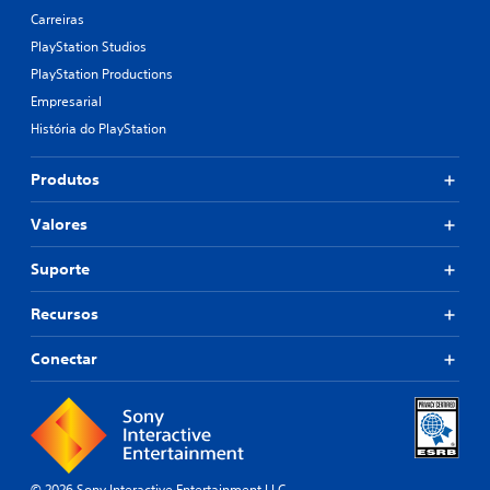
m
Carreiras
a
PlayStation Studios
s
PlayStation Productions
o
p
Empresarial
ç
História do PlayStation
õ
e
s
Produtos
d
e
Valores
r
e
Suporte
m
a
p
Recursos
e
a
Conectar
m
e
n
t
o
.
© 2026 Sony Interactive Entertainment LLC