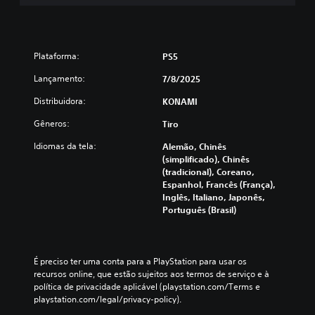
o
p
r
e
Plataforma:
PS5
d
e
Lançamento:
7/8/2025
f
i
Distribuidora:
KONAMI
n
i
Gêneros:
Tiro
d
Idiomas da tela:
Alemão, Chinês
o
(simplificado), Chinês
;
(tradicional), Coreano,
t
Espanhol, Francês (França),
a
Inglês, Italiano, Japonês,
m
Português (Brasil)
b
é
m
p
É preciso ter uma conta para a PlayStation para usar os 
o
recursos online, que estão sujeitos aos termos de serviço e à 
d
política de privacidade aplicável (playstation.com/Terms e 
e
playstation.com/legal/privacy-policy).
h
a