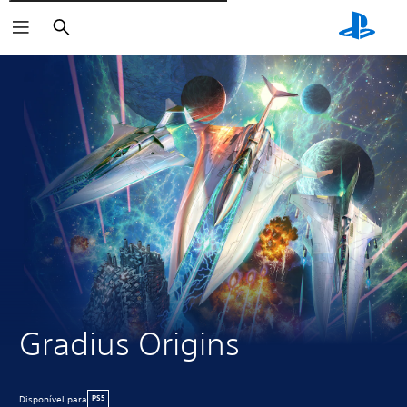
Pesquisar
Gradius Origins
Disponível para
PS5