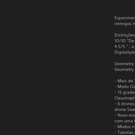
Experimen
inimigos n
Distinções
10/10 “De 
4.5/5 “…o
Digitally
Geometry 
Geometry 
- Mais de 
- Modo Cla
- 15 grade
Claustrop
- 6 drones
drone Sw
- Novo mo
com uma t
- Modos m
- Tabelas