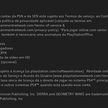
contas da PSN e da SEN está sujeito aos Termos de serviço, ao Cont
à política de privacidade aplicável (consulte os termos em
tainmentnetwork.com/terms-of-service &
tainmentnetwork.com/privacy-policy). *Para jogar online com vários
, também é necessária uma assinatura do PlayStation®Plus.
ores
jogadores
CK®4
da de vídeo em HD
 (opcional)
ujeito à licença (us.playstation.com/softwarelicense). Atividade onli
s de Serviço e Acordo do Usuário (www.playstationnetwork.com/ter
A taxa única de licença dá o direito de jogar no sistema PS4™ princip
 e outros sistemas PS4™ quando está usando essa conta.
tivision Publishing, Inc. SIERRA and GEOMETRY WARS are trademark
 Publishing, Inc