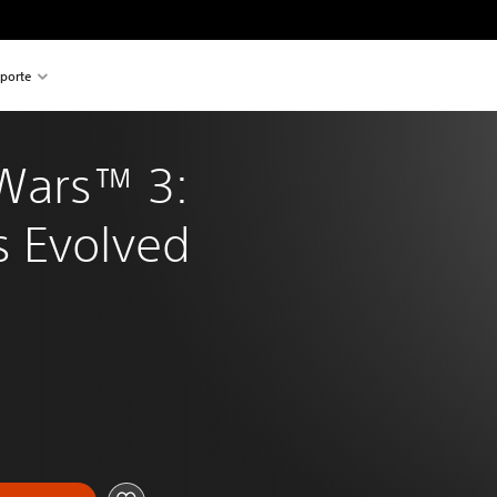
porte
Wars™ 3: 
 Evolved