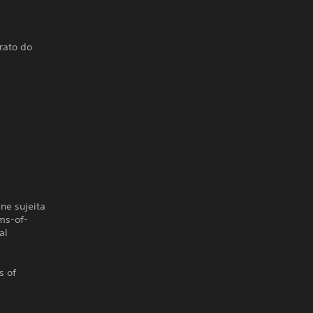
rato do
ne sujeita
ms-of-
al
s of