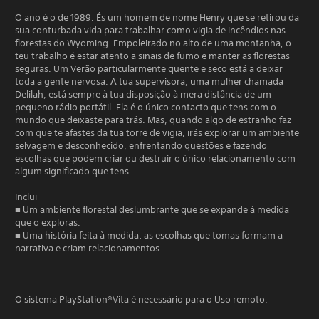
O ano é o de 1989. És um homem de nome Henry que se retirou da
sua conturbada vida para trabalhar como vigia de incêndios nas
florestas do Wyoming. Empoleirado no alto de uma montanha, o
teu trabalho é estar atento a sinais de fumo e manter as florestas
seguras. Um Verão particularmente quente e seco está a deixar
toda a gente nervosa. A tua supervisora, uma mulher chamada
Delilah, está sempre à tua disposição à mera distância de um
pequeno rádio portátil. Ela é o único contacto que tens com o
mundo que deixaste para trás. Mas, quando algo de estranho faz
com que te afastes da tua torre de vigia, irás explorar um ambiente
selvagem e desconhecido, enfrentando questões e fazendo
escolhas que podem criar ou destruir o único relacionamento com
algum significado que tens.
Inclui
■ Um ambiente florestal deslumbrante que se expande à medida
que o exploras.
■ Uma história feita à medida: as escolhas que tomas formam a
narrativa e criam relacionamentos.
O sistema PlayStation®Vita é necessário para o Uso remoto.