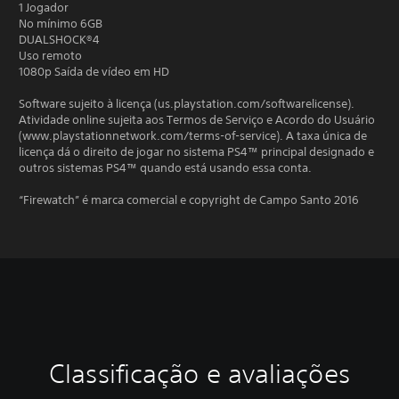
1 Jogador
No mínimo 6GB
DUALSHOCK®4
Uso remoto
1080p Saída de vídeo em HD
Software sujeito à licença (us.playstation.com/softwarelicense).
Atividade online sujeita aos Termos de Serviço e Acordo do Usuário
(www.playstationnetwork.com/terms-of-service). A taxa única de
licença dá o direito de jogar no sistema PS4™ principal designado e
outros sistemas PS4™ quando está usando essa conta.
“Firewatch” é marca comercial e copyright de Campo Santo 2016
Classificação e avaliações