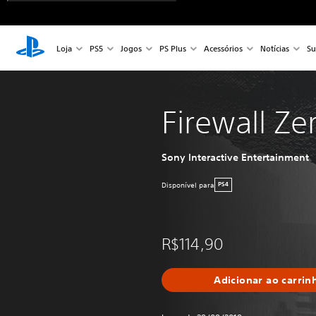
Loja
PS5
Jogos
PS Plus
Acessórios
Notícias
Su
Firewall Ze
Sony Interactive Entertainment
Disponível para
PS4
R$114,90
Adicionar ao carrin