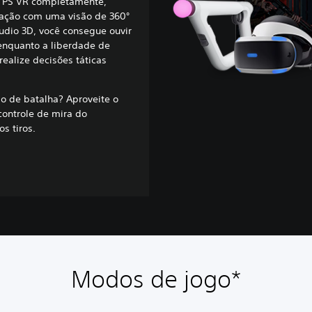
 o PS VR completamente,
ação com uma visão de 360°
dio 3D, você consegue ouvir
enquanto a liberdade de
ealize decisões táticas
 de batalha? Aproveite o
controle de mira do
s tiros.
Modos de jogo*