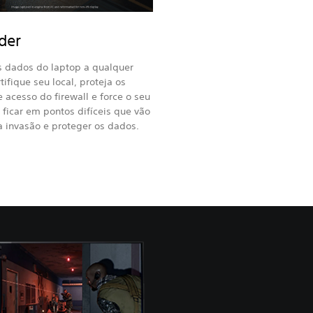
der
s dados do laptop a qualquer
tifique seu local, proteja os
 acesso do firewall e force o seu
 ficar em pontos difíceis que vão
a invasão e proteger os dados.