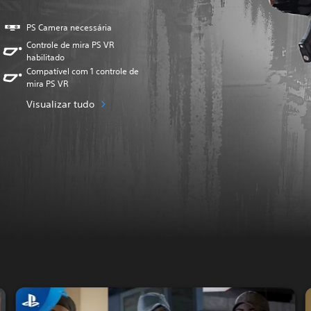
PS Camera necessária
Controle de mira PS VR
habilitado
Compatível com 1 controle de
mira PS VR
Visualizar tudo