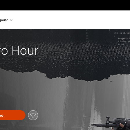
porte
ro Hour
ho