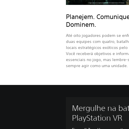
Planejem. Comuniqu
Dominem.
Até oito jogadores podem se enf
duas equipes com quatro, batal
locais estratégicos exóticos pel
Você receberá objetivos e infor
essenciais no jogo, mas lembre-
sempre agir como uma unidade.
Mergulhe na ba
PlayStation VR