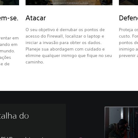
em-se.
Atacar
Defen
O seu objetivo é derrubar os pontos de
Proteja o
acesso do Firewall, localizar o laptop e
custo. For
rentar em
iniciar a invasão para obter os dados.
pontos de
hando em
Planeje sua abordagem com cuidado e
inimigo a
o mundo.
elimine qualquer inimigo que fique no seu
prevenir 
mações
caminho.
se de
talha do