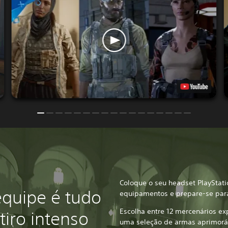
Coloque o seu headset PlayStati
quipe é tudo
equipamentos e prepare-se par
Escolha entre 12 mercenários ex
tiro intenso
uma seleção de armas aprimoráv