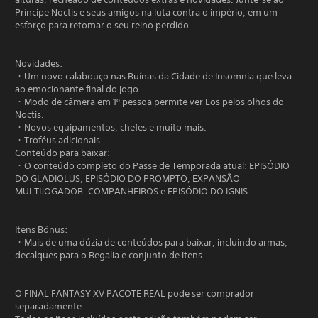
Príncipe Noctis e seus amigos na luta contra o império, em um
esforço para retomar o seu reino perdido.
Novidades:
・Um novo calabouço nas Ruínas da Cidade de Insomnia que leva
ao emocionante final do jogo.
・Modo de câmera em 1º pessoa permite ver Eos pelos olhos do
Noctis.
・Novos equipamentos, chefes e muito mais.
・Troféus adicionais.
Conteúdo para baixar:
・O conteúdo completo do Passe de Temporada atual: EPISÓDIO
DO GLADIOLUS, EPISÓDIO DO PROMPTO, EXPANSÃO
MULTIJOGADOR: COMPANHEIROS e EPISÓDIO DO IGNIS.
Itens Bônus:
・Mais de uma dúzia de conteúdos para baixar, incluindo armas,
decalques para o Regalia e conjunto de itens.
O FINAL FANTASY XV PACOTE REAL pode ser comprador
separadamente.