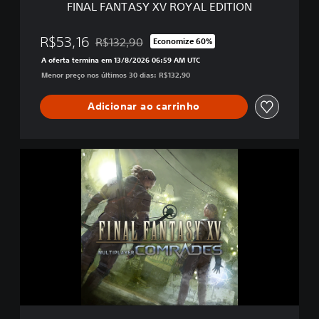
FINAL FANTASY XV ROYAL EDITION
V
R
O
R$53,16
R$132,90
Economize 60%
Desconto aplicado no preço original de R$132,9
Y
A oferta termina em 13/8/2026 06:59 AM UTC
A
Menor preço nos últimos 30 dias: R$132,90
L
E
D
Adicionar ao carrinho
I
T
I
F
O
I
N
N
A
L
F
A
N
T
A
S
Y
X