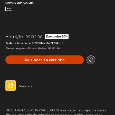
SQUARE ENIX CO. LTD.
PS4
R$53,16
R$132,90
Economize 60%
Desconto aplicado no preço original de R$132,90
A oferta termina em 13/8/2026 06:59 AM UTC
Menor preço nos últimos 30 dias: R$132,90
Adicionar ao carrinho
Violência
FINAL FANTASY XV ROYAL EDITION leva o aclamado épico a novas
alturas, recheado de conteúdos extras e novidades. Junte-se ao