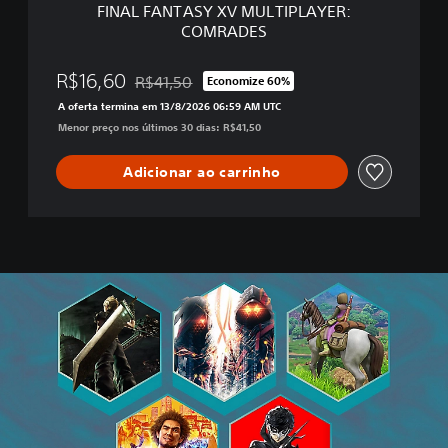
FINAL FANTASY XV MULTIPLAYER:
V
COMRADES
M
U
L
R$16,60
R$41,50
Economize 60%
Desconto aplicado no preço original de R$41,5
T
A oferta termina em 13/8/2026 06:59 AM UTC
I
Menor preço nos últimos 30 dias: R$41,50
P
L
A
Adicionar ao carrinho
Y
E
R
:
C
O
M
R
A
D
E
S