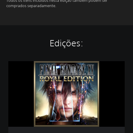
Todos os itens incluídos nesta edição também podem ser
comprados separadamente.
Edições:
F
I
N
A
L
F
A
N
T
A
S
Y
X