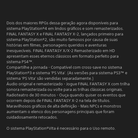
Dois dos maiores RPGs dessa geração agora disponíveis para
sistema PlayStation®4 em lindos gráficos e som remasterizados.
FINAL FANTASY X e FINAL FANTASY X-2, lançados primeiro para
sistema PlayStation®2, são muito famosos por causa de suas
histórias em filmes, personagens queridos e aventuras
inesquecíveis. FINAL FANTASY X/X-2 Remasterizado em HD
apresentam esses eternos clássicos em formato perfeito para
sistema PS4™.
Compartilhe a jornada - Compatível com cross-save no sistema
PlayStation®3 e sistema 'PS Vita'. (As versões para sistema PS3™ e
sistema 'PS Vita' são vendidas separadamente.)
Áudio original e remasterizado - Jogue FINAL FANTASY X com trilha
sonora remasterizada ou volte para as trilhas clássicas originais.
Radioteatro de 30 minutos - Ouça quando quiser os eventos que
ocorrem depois de FINAL FANTASY X-2 na tela de títulos.
Maravilhosos gráficos de alta definição - Mais NPCs e monstros
aumentam o elenco dos personagens principais que foram
cuidadosamente retocados.
O sistema PlayStation®Vita é necessário para o Uso remoto.