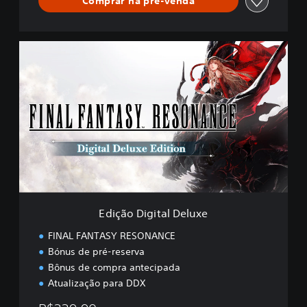
Comprar na pré-venda
E
d
i
ç
ã
o
D
i
g
i
t
a
l
Edição Digital Deluxe
D
e
FINAL FANTASY RESONANCE
l
Bónus de pré-reserva
u
Bônus de compra antecipada
x
e
Atualização para DDX