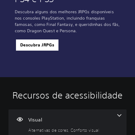
Descubra alguns dos melhores JRPGs disponíveis
nos consoles PlayStation, incluindo franquias
famosas, como Final Fantasy, e queridinhas dos fãs,
como Dragon Quest e Persona.
Descubra JRPGs
Recursos de acessibilidade
A
C
L
P
D
l
o
e
o
i
t
n
g
d
f
e
t
e
e
i
r
r
n
s
c
Visual
n
o
d
e
u
Alternativas de cores, Conforto visual
a
l
a
r
l