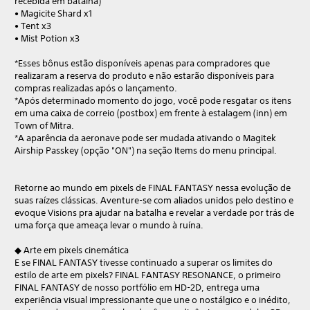
recebida em batalha)
• Magicite Shard x1
• Tent x3
• Mist Potion x3
*Esses bônus estão disponíveis apenas para compradores que
realizaram a reserva do produto e não estarão disponíveis para
compras realizadas após o lançamento.
*Após determinado momento do jogo, você pode resgatar os itens
em uma caixa de correio (postbox) em frente à estalagem (inn) em
Town of Mitra.
*A aparência da aeronave pode ser mudada ativando o Magitek
Airship Passkey (opção "ON") na seção Items do menu principal.
Retorne ao mundo em pixels de FINAL FANTASY nessa evolução de
suas raízes clássicas. Aventure-se com aliados unidos pelo destino e
evoque Visions pra ajudar na batalha e revelar a verdade por trás de
uma força que ameaça levar o mundo à ruína.
◆ Arte em pixels cinemática
E se FINAL FANTASY tivesse continuado a superar os limites do
estilo de arte em pixels? FINAL FANTASY RESONANCE, o primeiro
FINAL FANTASY de nosso portfólio em HD-2D, entrega uma
experiência visual impressionante que une o nostálgico e o inédito,