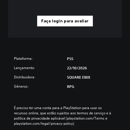
r
.
n
a
a
f
L
r
a
o
Faça login para avaliar
e
c
s
m
i
b
b
l
o
i
r
t
t
e
õ
a
t
e
r
e
s
Plataforma:
PS5
a
s
r
d
d
a
Lançamento:
22/10/2026
i
p
o
s
Distribuidora:
SQUARE ENIX
i
t
t
d
u
i
Gêneros:
RPG
a
n
t
m
ç
o
e
ã
r
n
o
É preciso ter uma conta para a PlayStation para usar os 
i
t
e
recursos online, que estão sujeitos aos termos de serviço e à 
a
e
n
política de privacidade aplicável (playstation.com/Terms e 
l
o
t
playstation.com/legal/privacy-policy).
u
r
V