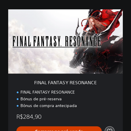
F
I
N
A
L
F
A
N
T
A
S
Y
R
FINAL FANTASY RESONANCE
E
S
FINAL FANTASY RESONANCE
O
Bónus de pré-reserva
N
Bônus de compra antecipada
A
N
R$284,90
C
E