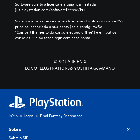
d
e
o
Software sujeito à licença e à garantia limitada 
e
e
c
(us.playstation.com/softwarelicense/br).
n
l
ê
t
a
p
Você pode baixar esse conteúdo e reproduzi-lo no console PS5 
r
s
o
principal associado à sua conta (pela configuração 
o
.
d
“Compartilhamento do console e Jogo offline”) e em outros 
d
e
consoles PS5 ao fazer login com essa conta.
e
v
C
u
e
m
o
r
l
n
a
© SQUARE ENIX
i
f
s
m
LOGO ILLUSTRATION:© YOSHITAKA AMANO
i
o
i
n
r
t
f
t
e
o
o
d
r
v
e
m
i
t
a
e
s
ç
m
u
õ
Início
Jogos
Final Fantasy Resonance
p
a
e
o
s
l
Sobre
.
d
(
o
Sobre a SIE
b