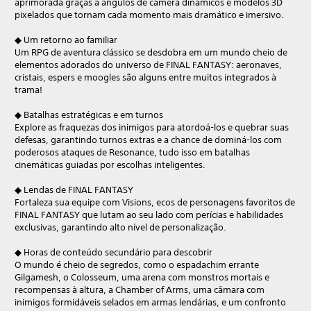
aprimorada graças a ângulos de câmera dinâmicos e modelos 3D
pixelados que tornam cada momento mais dramático e imersivo.
◆ Um retorno ao familiar
Um RPG de aventura clássico se desdobra em um mundo cheio de
elementos adorados do universo de FINAL FANTASY: aeronaves,
cristais, espers e moogles são alguns entre muitos integrados à
trama!
◆ Batalhas estratégicas e em turnos
Explore as fraquezas dos inimigos para atordoá-los e quebrar suas
defesas, garantindo turnos extras e a chance de dominá-los com
poderosos ataques de Resonance, tudo isso em batalhas
cinemáticas guiadas por escolhas inteligentes.
◆ Lendas de FINAL FANTASY
Fortaleza sua equipe com Visions, ecos de personagens favoritos de
FINAL FANTASY que lutam ao seu lado com perícias e habilidades
exclusivas, garantindo alto nível de personalização.
◆ Horas de conteúdo secundário para descobrir
O mundo é cheio de segredos, como o espadachim errante
Gilgamesh, o Colosseum, uma arena com monstros mortais e
recompensas à altura, a Chamber of Arms, uma câmara com
inimigos formidáveis selados em armas lendárias, e um confronto