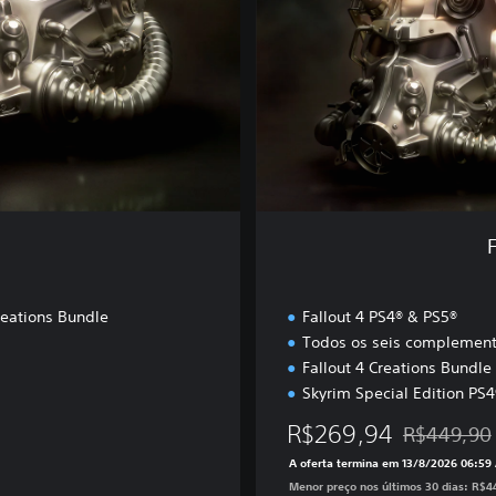
A
E
+
S
k
y
r
i
m
A
E
reations Bundle
Fallout 4 PS4® & PS5®
Todos os seis complemento
Fallout 4 Creations Bundle
Skyrim Special Edition PS
R$269,94
R$449,90
$299,90
Desconto apl
A oferta termina em 13/8/2026 06:59
Menor preço nos últimos 30 dias: R$4