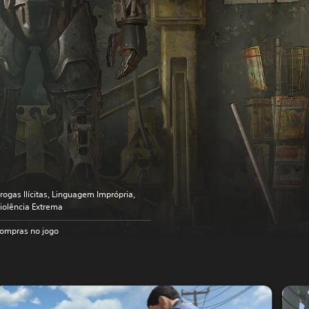
rogas Ilícitas, Linguagem Imprópria,
iolência Extrema
ompras no jogo