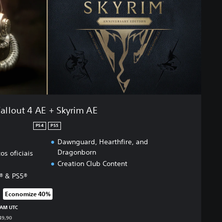
Fallout 4 AE + Skyrim AE
PS4
PS5
Dawnguard, Hearthfire, and
Dragonborn
s oficiais
Creation Club Content
4® & PS5®
Economize 40%
icado no preço original de R$449,90
 AM UTC
49,90