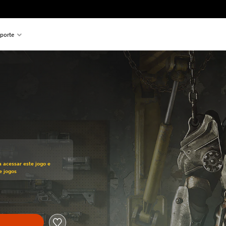
porte
ado no preço original de R$99,50
a acessar este jogo e
e jogos