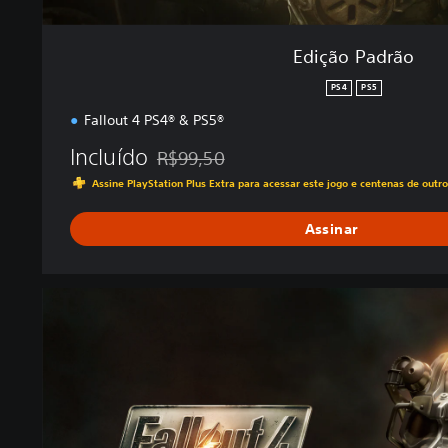
Edição Padrão
PS4
PS5
Fallout 4 PS4® & PS5®
Incluído
R$99,50
Desconto aplicado no preço original de R$9
Assine PlayStation Plus Extra para acessar este jogo e centenas de outr
Assinar
A
n
n
i
v
e
r
s