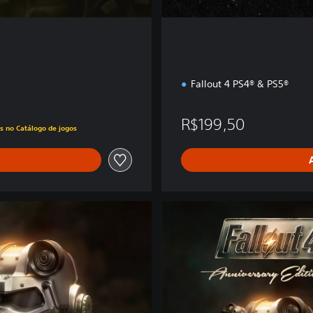
Fallout 4 PS4® & PS5®
9,50
R$199,50
os no Catálogo de jogos
F
a
l
l
o
u
t
4