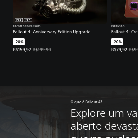
PS5
PS4
PACOTE DE EXPANSÕES
EXPANSÃO
Fallout 4: Anniversary Edition Upgrade
Fallout 4: Cr
-20%
-20%
Preço da oferta: R$159,92. Preço original: R$199,90.
Preço da ofer
R$159,92
R$199,90
R$79,92
R$9
O que é Fallout 4?
Explore um v
aberto devast