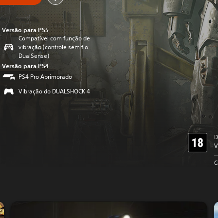
Versão para PS5
Compatível com função de
vibração (controle sem fio
DualSense)
Versão para PS4
PS4 Pro Aprimorado
Vibração do DUALSHOCK 4
D
V
C