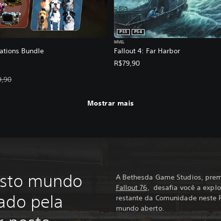
PS5
PS4
NÍVEL
eations Bundle
Fallout 4: Far Harbor
R$79,90
ta: R$79,92. Preço original: R$99,90.
9,90
Mostrar mais
asto mundo
A Bethesda Game Studios, prem
Fallout 76
, desafia você a explo
ado pela
restante da Comunidade neste
mundo aberto.