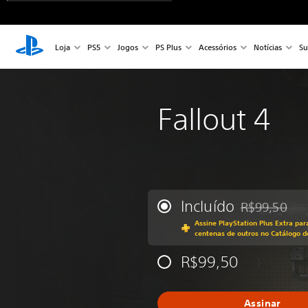
Loja
PS5
Jogos
PS Plus
Acessórios
Notícias
Su
Fallout 4
Incluído
R$99,50
Desconto aplic
Assine PlayStation Plus Extra par
centenas de outros no Catálogo d
R$99,50
Assinar